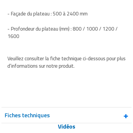
Matériel de musculation
Rôtisserie professionnelle
- Façade du plateau : 500 à 2400 mm
Vêtement sportif
Sautause professionnelle
- Profondeur du plateau (mm) : 800 / 1000 / 1200 /
1600
Table de cuisson professionnelle
Tables de préparation réfrigérées
Veuillez consulter la fiche technique ci-dessous pour plus
Ustensile de cuisine
d’informations sur notre produit.
Vaisselle restaurant
Vitrines réfrigérées
Fiches techniques
Vidéos
Fiche technique : Tiroir palette au sol