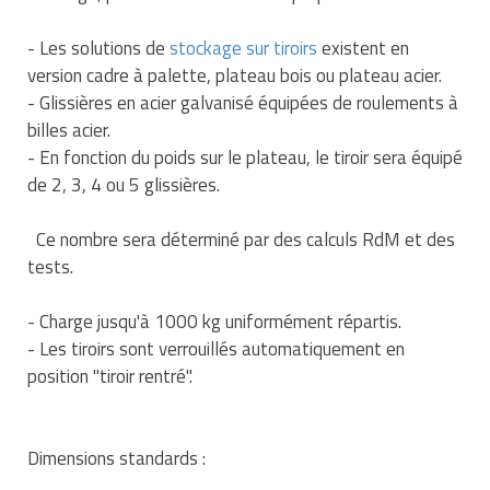
Traitement de l'air
Equipements de football
Pétrin professionnel
Tapis de bureau
Ustensile cuisine professionnel
- Les solutions de
stockage sur tiroirs
existent en
Traitement des eaux
Equipements de karting
version cadre à palette, plateau bois ou plateau acier.
Piano de cuisson
Tapis et caillebotis
Vêtements personnalisés
- Glissières en acier galvanisé équipées de roulements à
Trancheuse professionnelle
Equipements pour patinage
Plats et plateaux
billes acier.
Traitement des surfaces
Vitrines pour magasin
- En fonction du poids sur le plateau, le tiroir sera équipé
Transformateur électrique
Equipements pour roller
Pompes à sauce
Traitement du linge
de 2, 3, 4 ou 5 glissières.
Tubes et profilés
Equipements pour skateboard
Portes commandes restaurant
Vestiaires et casiers
Ce nombre sera déterminé par des calculs RdM et des
tests.
Tuyau flexible
Equipements pour stade et terrain
Présentoir pour restaurant
sportif
- Charge jusqu'à 1000 kg uniformément répartis.
Tuyau galvanisé
Réchaud professionnel
- Les tiroirs sont verrouillés automatiquement en
Jeu gymnique
Tuyau renforcé
position "tiroir rentré".
Réfrigérateur professionnel
Loisirs
Ventilateurs et aération d'atelier
Restauration foraine
Matériel de fitness
Dimensions standards :
Robinetterie professionnelle