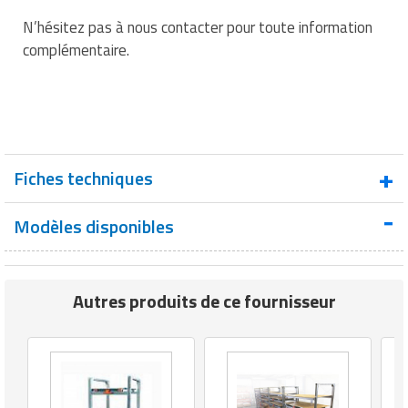
Matériel de musculation
N’hésitez pas à nous contacter pour toute information
Rôtisserie professionnelle
complémentaire.
Vêtement sportif
Sautause professionnelle
Table de cuisson professionnelle
Tables de préparation réfrigérées
Fiches techniques
Ustensile de cuisine
Modèles disponibles
Fiche technique 1 : FINITION - Présentation
Vaisselle restaurant
Fiche technique 2 : PARK PICK UP - 3
Vitrines réfrigérées
Implantations
Autres produits de ce fournisseur