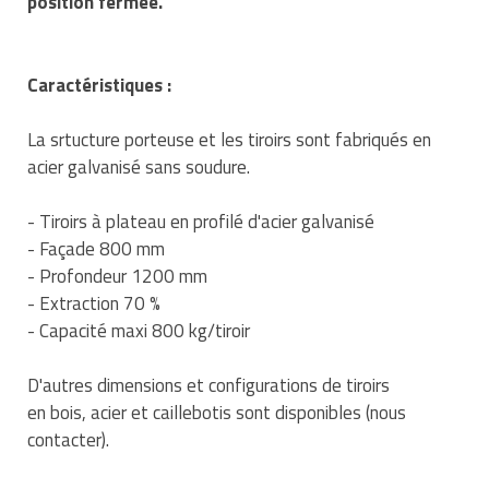
position fermée.
Traitement de l'air
Equipements de football
Pétrin professionnel
Tapis de bureau
Ustensile cuisine professionnel
Traitement des eaux
Equipements de karting
Piano de cuisson
Tapis et caillebotis
Vêtements personnalisés
Caractéristiques :
Trancheuse professionnelle
Equipements pour patinage
Plats et plateaux
Traitement des surfaces
Vitrines pour magasin
La srtucture porteuse et les tiroirs sont fabriqués en
acier galvanisé sans soudure.
Transformateur électrique
Equipements pour roller
Pompes à sauce
Traitement du linge
- Tiroirs à plateau en profilé d'acier galvanisé
Tubes et profilés
Equipements pour skateboard
Portes commandes restaurant
Vestiaires et casiers
- Façade 800 mm
Tuyau flexible
Equipements pour stade et terrain
- Profondeur 1200 mm
Présentoir pour restaurant
sportif
- Extraction 70 %
Tuyau galvanisé
Réchaud professionnel
- Capacité maxi 800 kg/tiroir
Jeu gymnique
Tuyau renforcé
Réfrigérateur professionnel
D'autres dimensions et configurations de tiroirs
Loisirs
en bois, acier et caillebotis sont disponibles (nous
Ventilateurs et aération d'atelier
Restauration foraine
contacter).
Matériel de fitness
Robinetterie professionnelle