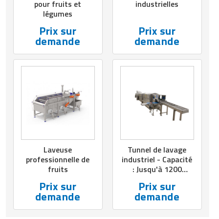
pour fruits et
industrielles
légumes
Prix sur
Prix sur
demande
demande
Laveuse
Tunnel de lavage
professionnelle de
industriel - Capacité
fruits
: Jusqu'à 1200
pces/h - Process :
Prix sur
Prix sur
prélavage, lavage et
demande
demande
rinçage - Version
simple ou double
ligne