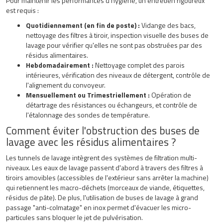
Pour maintenir les performances d'hygiène, un entretien rigoureux
est requis :
Quotidiennement (en fin de poste) :
Vidange des bacs,
nettoyage des filtres à tiroir, inspection visuelle des buses de
lavage pour vérifier qu'elles ne sont pas obstruées par des
résidus alimentaires.
Hebdomadairement :
Nettoyage complet des parois
intérieures, vérification des niveaux de détergent, contrôle de
l'alignement du convoyeur.
Mensuellement ou Trimestriellement :
Opération de
détartrage des résistances ou échangeurs, et contrôle de
l'étalonnage des sondes de température.
Comment éviter l'obstruction des buses de
lavage avec les résidus alimentaires ?
Les tunnels de lavage intègrent des systèmes de filtration multi-
niveaux. Les eaux de lavage passent d'abord à travers des filtres à
tiroirs amovibles (accessibles de l'extérieur sans arrêter la machine)
qui retiennent les macro-déchets (morceaux de viande, étiquettes,
résidus de pâte). De plus, l'utilisation de buses de lavage à grand
passage "anti-colmatage" en inox permet d'évacuer les micro-
particules sans bloquer le jet de pulvérisation.