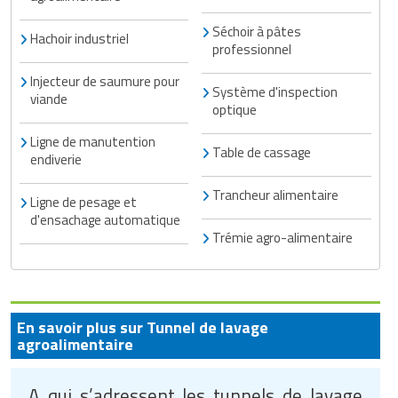
Séchoir à pâtes
Hachoir industriel
professionnel
Injecteur de saumure pour
Système d'inspection
viande
optique
Ligne de manutention
Table de cassage
endiverie
Trancheur alimentaire
Ligne de pesage et
d'ensachage automatique
Trémie agro-alimentaire
En savoir plus sur Tunnel de lavage
agroalimentaire
A qui s’adressent les tunnels de lavage