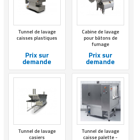
Matériel de musculation
Rôtisserie professionnelle
Vêtement sportif
Sautause professionnelle
Tunnel de lavage
Cabine de lavage
caisses plastiques
pour bâtons de
Table de cuisson professionnelle
fumage
Prix sur
Prix sur
Tables de préparation réfrigérées
demande
demande
Ustensile de cuisine
Vaisselle restaurant
Vitrines réfrigérées
Tunnel de lavage
Tunnel de lavage
casiers
caisse palette -