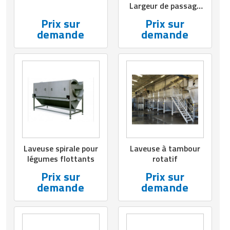
Largeur de passage
610 ou 850 mm -
Prix sur
Prix sur
Rendement 200 à
demande
demande
600 cagettes/h
Laveuse spirale pour
Laveuse à tambour
légumes flottants
rotatif
Prix sur
Prix sur
demande
demande