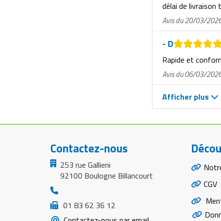
délai de livraison 
Avis du 20/03/202
- D
Rapide et confo
Avis du 06/03/202
Afficher plus
Contactez-nous
Décou
253 rue Gallieni
Notr
92100 Boulogne Billancourt
CGV
Ment
01 83 62 36 12
Donn
Contactez-nous par email