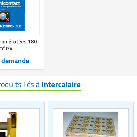
s numérotées 180
m² r/v
r demande
roduits liés à
Intercalaire