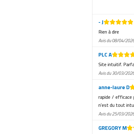
Matériel de musculation
Rôtisserie professionnelle
Vêtement sportif
- J
Sautause professionnelle
Rien à dire
Table de cuisson professionnelle
Avis du 08/04/202
Tables de préparation réfrigérées
PLC A
Site intuitif. Parf
Ustensile de cuisine
Avis du 30/03/202
Vaisselle restaurant
anne-laure D
Vitrines réfrigérées
rapide / efficace
n'est du tout intu
Avis du 25/03/202
GREGORY M