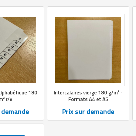
 alphabétique 180
Intercalaires vierge 180 g/m² -
m² r/v
Formats A4 et A5
r demande
Prix sur demande