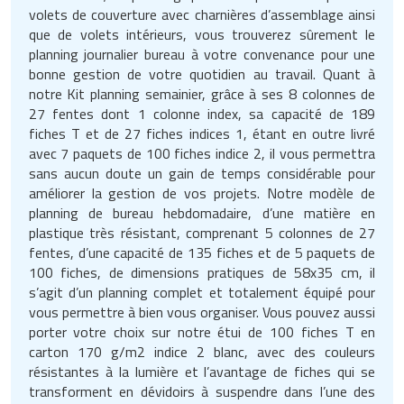
Matériel de musculation
volets de couverture avec charnières d’assemblage ainsi
Rôtisserie professionnelle
que de volets intérieurs, vous trouverez sûrement le
Vêtement sportif
planning journalier bureau à votre convenance pour une
Sautause professionnelle
bonne gestion de votre quotidien au travail. Quant à
notre Kit planning semainier, grâce à ses 8 colonnes de
27 fentes dont 1 colonne index, sa capacité de 189
Table de cuisson professionnelle
fiches T et de 27 fiches indices 1, étant en outre livré
avec 7 paquets de 100 fiches indice 2, il vous permettra
Tables de préparation réfrigérées
sans aucun doute un gain de temps considérable pour
améliorer la gestion de vos projets. Notre modèle de
Ustensile de cuisine
planning de bureau hebdomadaire, d’une matière en
plastique très résistant, comprenant 5 colonnes de 27
Vaisselle restaurant
fentes, d’une capacité de 135 fiches et de 5 paquets de
100 fiches, de dimensions pratiques de 58x35 cm, il
Vitrines réfrigérées
s’agit d’un planning complet et totalement équipé pour
vous permettre à bien vous organiser. Vous pouvez aussi
porter votre choix sur notre étui de 100 fiches T en
carton 170 g/m2 indice 2 blanc, avec des couleurs
résistantes à la lumière et l’avantage de fiches qui se
transforment en dévidoirs à suspendre dans l’une des