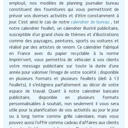
Matériel électrique
Equipement multisport
Outillage BTP
employé, nos modèles de planning journalier bureau
Mobilier fumeurs
Panneaux et signalétiques de
Machines à café professionnelles
Services juridiques
constituent des fournitures qui vous permettront de
nettoyage
Outillage jardin
Mesure et contrôle
Equipement paintball
Peinture
prévoir vos diverses activités et d’être constamment à
Mobilier gabion
Machines d'emballage alimentaire
Téléphone portable
jour. C’est ainsi le cas de notre
calendrier de bureau
, tel
Poubelles et portes sacs
Panneaux et affichages pour
notre calendrier feuillet, un calendrier illustré publicitaire,
Outillage à main
Equipement pour trottinette
Plafond
Mobilier pour cimetière
Marmites professionnelles
Téléphonie pour entreprise
magasin
susceptible d’un grand choix de thèmes et d’illustrations
Produits d'essuyage
comme des paysages, peintures, sports ou voitures et
Outillage électrique
Equipement pour vélo
Protections murales
Mobilier urbain solaire
Matériel boulangerie pâtisserie
Transport
PLV pour magasin
réalisé par des artistes de renom. Ce calendrier fabriqué
Produits de nettoyage
en France avec du papier recyclable à la norme
Pistolet professionnel
Equipement rugby
Réparation de sol
Panneaux brise vue
Matériel découpe de cuisine
Travaux agricoles
professionnels
Présentoirs pour magasin
Imprim’vert, vous permettra de véhiculer à vos clients
votre message publicitaire sur toute la durée d’une
Portes industrielles
Equipement sport de combat
Sécurité du chantier
Ponton
Matériel pizzeria
Travaux maison
Produits pour lave vaisselle
Rasage pour homme
année pour valoriser l’image de votre société ; disponible
en plusieurs formats et plusieurs feuillets (de6 à 13
Sas de confinement
Equipement tennis
Signalisations de chantier
Potelets et bornes urbaines
Matériels d'hygiène pour restaurant
Véhicules professionnels
Protection anti-inondation
Rayonnages pour magasin
feuillets), il s’intégrera parfaitement au décor de votre
espace de travail. Quant à notre calendrier bancaire
Signalétique industrielle
Equipement Tir à l'arc
Tapis agricoles
Protection arbres
Meuble inox de cuisine
Pulvérisateurs professionnels
Robots de service
publicitaire, disponible en plusieurs formats
personnalisables à souhait, non seulement il vous sera
Tables pour atelier
Equipement Tir au fusil
Signalisation routière
Mixeurs et blenders professionnels
Robots de nettoyage
utile pour la planification de vos activités au jour le jour
Sac shopping
ou à long terme comme grille calendaire, mais vous
Techniques
Equipement volley ball
Table de pique nique
Mobilier self service
pouvez aussi l’offrir comma cadeau d’affaires aux clients
Savons et soins du corps
Thermomètre de mesure