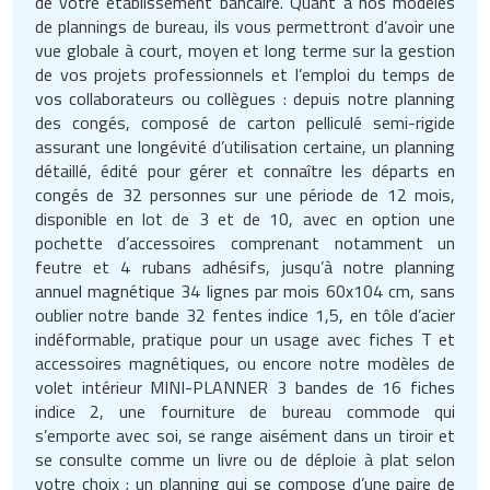
de votre établissement bancaire. Quant à nos modèles
Traitement de l'air
Equipements de football
Pétrin professionnel
de plannings de bureau, ils vous permettront d’avoir une
Tapis de bureau
Ustensile cuisine professionnel
vue globale à court, moyen et long terme sur la gestion
Traitement des eaux
Equipements de karting
de vos projets professionnels et l’emploi du temps de
Piano de cuisson
Tapis et caillebotis
Vêtements personnalisés
vos collaborateurs ou collègues : depuis notre planning
Trancheuse professionnelle
Equipements pour patinage
des congés, composé de carton pelliculé semi-rigide
Plats et plateaux
Traitement des surfaces
Vitrines pour magasin
assurant une longévité d’utilisation certaine, un planning
détaillé, édité pour gérer et connaître les départs en
Transformateur électrique
Equipements pour roller
Pompes à sauce
Traitement du linge
congés de 32 personnes sur une période de 12 mois,
disponible en lot de 3 et de 10, avec en option une
Tubes et profilés
Equipements pour skateboard
Portes commandes restaurant
Vestiaires et casiers
pochette d’accessoires comprenant notamment un
feutre et 4 rubans adhésifs, jusqu’à notre planning
Tuyau flexible
Equipements pour stade et terrain
Présentoir pour restaurant
annuel magnétique 34 lignes par mois 60x104 cm, sans
sportif
oublier notre bande 32 fentes indice 1,5, en tôle d’acier
Tuyau galvanisé
Réchaud professionnel
indéformable, pratique pour un usage avec fiches T et
Jeu gymnique
accessoires magnétiques, ou encore notre modèles de
Tuyau renforcé
Réfrigérateur professionnel
volet intérieur MINI-PLANNER 3 bandes de 16 fiches
Loisirs
indice 2, une fourniture de bureau commode qui
Ventilateurs et aération d'atelier
Restauration foraine
s’emporte avec soi, se range aisément dans un tiroir et
Matériel de fitness
se consulte comme un livre ou de déploie à plat selon
Robinetterie professionnelle
votre choix ; un planning qui se compose d’une paire de