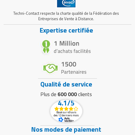
Matériel de musculation
Rôtisserie professionnelle
Techni-Contact respecte la charte qualité de la Fédération des
Vêtement sportif
Entreprises de Vente à Distance.
Sautause professionnelle
Expertise certifiée
Table de cuisson professionnelle
Tables de préparation réfrigérées
Ustensile de cuisine
Vaisselle restaurant
Qualité de service
Vitrines réfrigérées
Plus de
600 000
clients
4.1/5
Basé sur 49 avis
des 12 derniers mois
Nos modes de paiement