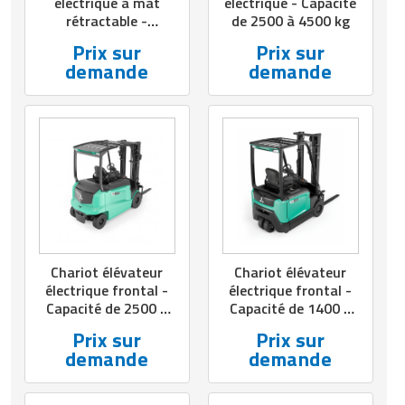
électrique à mât
électrique - Capacité
rétractable -
de 2500 à 4500 kg
Capacité de 1200 à
Prix sur
Prix sur
1400 kg
demande
demande
Chariot élévateur
Chariot élévateur
électrique frontal -
électrique frontal -
Capacité de 2500 à
Capacité de 1400 à
3500 kg
200 kg
Prix sur
Prix sur
demande
demande