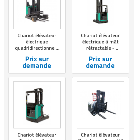
Matériel de musculation
Rôtisserie professionnelle
Vêtement sportif
Sautause professionnelle
Chariot élévateur
Chariot élévateur
Table de cuisson professionnelle
électrique
électrique à mât
quadridirectionnel -
rétractable -
Tables de préparation réfrigérées
Capacité de 2000 à
Capacité de 1600 à
Prix sur
Prix sur
2500 kg
2500 kg
demande
demande
Ustensile de cuisine
Vaisselle restaurant
Vitrines réfrigérées
Chariot élévateur
Chariot élévateur