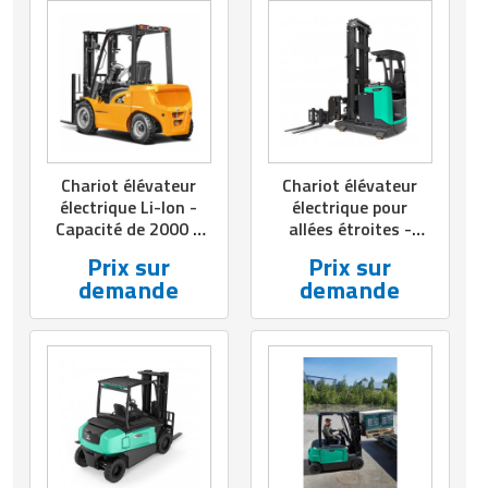
Chariot élévateur
Chariot élévateur
électrique Li-Ion -
électrique pour
Capacité de 2000 à
allées étroites -
3800 kg
Capacité de 1300 à
Prix sur
Prix sur
1500 kg
demande
demande