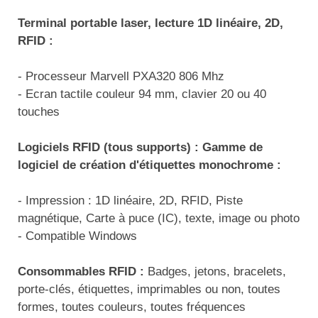
Traitement de l'air
Equipements de football
Pétrin professionnel
Tapis de bureau
Ustensile cuisine professionnel
Terminal portable laser, lecture 1D linéaire, 2D,
RFID :
Traitement des eaux
Equipements de karting
Piano de cuisson
Tapis et caillebotis
Vêtements personnalisés
- Processeur Marvell PXA320 806 Mhz
Trancheuse professionnelle
Equipements pour patinage
Plats et plateaux
Traitement des surfaces
Vitrines pour magasin
- Ecran tactile couleur 94 mm, clavier 20 ou 40
Transformateur électrique
Equipements pour roller
touches
Pompes à sauce
Traitement du linge
Tubes et profilés
Equipements pour skateboard
Portes commandes restaurant
Logiciels RFID (tous supports) : Gamme de
Vestiaires et casiers
logiciel de création d'étiquettes monochrome :
Tuyau flexible
Equipements pour stade et terrain
Présentoir pour restaurant
sportif
- Impression : 1D linéaire, 2D, RFID, Piste
Tuyau galvanisé
Réchaud professionnel
magnétique, Carte à puce (IC), texte, image ou photo
Jeu gymnique
- Compatible Windows
Tuyau renforcé
Réfrigérateur professionnel
Loisirs
Consommables RFID :
Badges, jetons, bracelets,
Ventilateurs et aération d'atelier
Restauration foraine
porte-clés, étiquettes, imprimables ou non, toutes
Matériel de fitness
formes, toutes couleurs, toutes fréquences
Robinetterie professionnelle