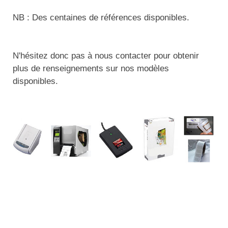
Matériel de musculation
Rôtisserie professionnelle
NB : Des centaines de références disponibles.
Vêtement sportif
Sautause professionnelle
N'hésitez donc pas à nous contacter pour obtenir
Table de cuisson professionnelle
plus de renseignements sur nos modèles
disponibles.
Tables de préparation réfrigérées
Ustensile de cuisine
Vaisselle restaurant
Vitrines réfrigérées