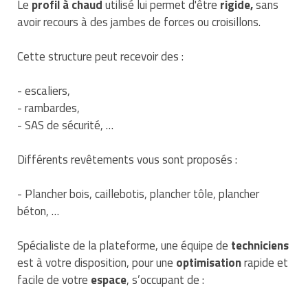
Le
profil à chaud
utilisé lui permet d'être
rigide,
sans
Traitement de l'air
Equipements de football
Pétrin professionnel
Tapis de bureau
Ustensile cuisine professionnel
avoir recours à des jambes de forces ou croisillons.
Traitement des eaux
Equipements de karting
Piano de cuisson
Tapis et caillebotis
Vêtements personnalisés
Cette structure peut recevoir des :
Trancheuse professionnelle
Equipements pour patinage
Plats et plateaux
Traitement des surfaces
Vitrines pour magasin
- escaliers,
- rambardes,
Transformateur électrique
Equipements pour roller
Pompes à sauce
Traitement du linge
- SAS de sécurité, …
Tubes et profilés
Equipements pour skateboard
Portes commandes restaurant
Vestiaires et casiers
Différents revêtements vous sont proposés :
Tuyau flexible
Equipements pour stade et terrain
Présentoir pour restaurant
sportif
- Plancher bois, caillebotis, plancher tôle, plancher
Tuyau galvanisé
Réchaud professionnel
béton, …
Jeu gymnique
Tuyau renforcé
Réfrigérateur professionnel
Spécialiste de la plateforme, une équipe de
techniciens
Loisirs
est à votre disposition, pour une
optimisation
rapide et
Ventilateurs et aération d'atelier
Restauration foraine
facile de votre
espace
, s’occupant de :
Matériel de fitness
Robinetterie professionnelle