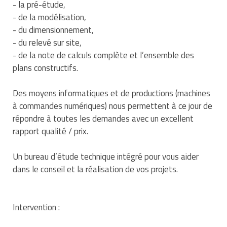
- la pré-étude,
Matériel de musculation
- de la modélisation,
Rôtisserie professionnelle
Vêtement sportif
- du dimensionnement,
Sautause professionnelle
- du relevé sur site,
- de la note de calculs complète et l’ensemble des
Table de cuisson professionnelle
plans constructifs.
Tables de préparation réfrigérées
Des moyens informatiques et de productions (machines
à commandes numériques) nous permettent à ce jour de
Ustensile de cuisine
répondre à toutes les demandes avec un excellent
rapport qualité / prix.
Vaisselle restaurant
Un bureau d’étude technique intégré pour vous aider
Vitrines réfrigérées
dans le conseil et la réalisation de vos projets.
Intervention :