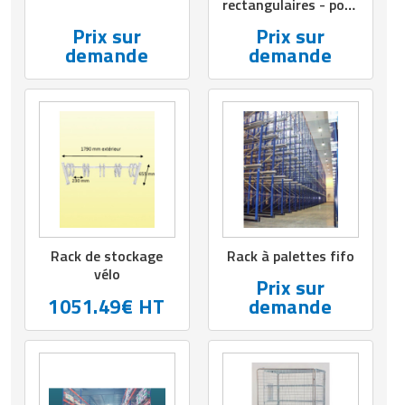
rectangulaires - pour
Matériel de musculation
charges lourdes
Rôtisserie professionnelle
Prix sur
Prix sur
Vêtement sportif
demande
demande
Sautause professionnelle
Table de cuisson professionnelle
Tables de préparation réfrigérées
Ustensile de cuisine
Vaisselle restaurant
Rack de stockage
Rack à palettes fifo
vélo
Vitrines réfrigérées
Prix sur
1051.49€ HT
demande