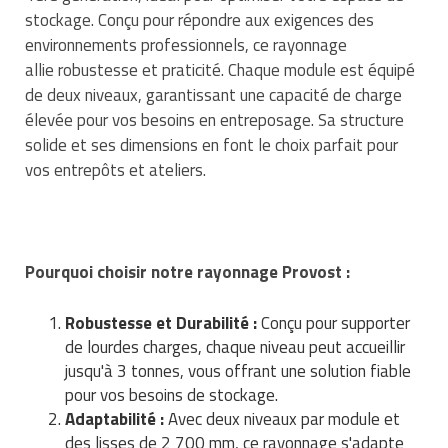
Traitement de l'air
Equipements de football
stockage. Conçu pour répondre aux exigences des
Pétrin professionnel
Tapis de bureau
Ustensile cuisine professionnel
environnements professionnels, ce rayonnage
Traitement des eaux
Equipements de karting
Piano de cuisson
allie robustesse et praticité. Chaque module est équipé
Tapis et caillebotis
Vêtements personnalisés
de deux niveaux, garantissant une capacité de charge
Trancheuse professionnelle
Equipements pour patinage
Plats et plateaux
Traitement des surfaces
élevée pour vos besoins en entreposage. Sa structure
Vitrines pour magasin
solide et ses dimensions en font le choix parfait pour
Transformateur électrique
Equipements pour roller
Pompes à sauce
Traitement du linge
vos entrepôts et ateliers.
Tubes et profilés
Equipements pour skateboard
Portes commandes restaurant
Vestiaires et casiers
Tuyau flexible
Equipements pour stade et terrain
Présentoir pour restaurant
Pourquoi choisir notre rayonnage Provost :
sportif
Tuyau galvanisé
Réchaud professionnel
Jeu gymnique
Robustesse et Durabilité :
Conçu pour supporter
Tuyau renforcé
Réfrigérateur professionnel
de lourdes charges, chaque niveau peut accueillir
Loisirs
jusqu'à 3 tonnes, vous offrant une solution fiable
Ventilateurs et aération d'atelier
Restauration foraine
pour vos besoins de stockage.
Matériel de fitness
Adaptabilité :
Avec deux niveaux par module et
Robinetterie professionnelle
des lisses de 2 700 mm, ce rayonnage s'adapte