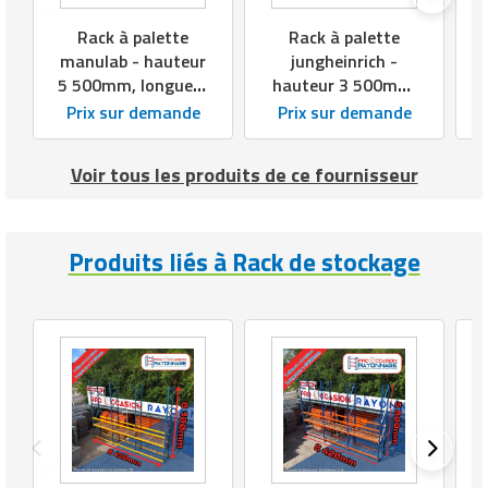
Rack à palette
Rack à palette
manulab - hauteur
jungheinrich -
5 500mm, longueur
hauteur 3 500mm,
10 500mm,
longueur 7 425mm,
Prix sur demande
Prix sur demande
profondeur 1
profondeur 1
000mmm
100mm
Voir tous les produits de ce fournisseur
Produits liés à Rack de stockage
r