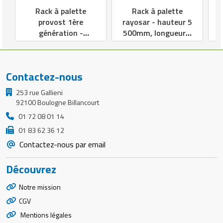
Rack à palette
Rack à palette
provost 1ère
rayosar - hauteur 5
génération -
500mm, longueur 8
hauteur 6 100mm,
420mm,
longueur 8 420mm,
profondeur 1
profondeur 1
000mm
Contactez-nous
000mm
253 rue Gallieni
92100 Boulogne Billancourt
01 72 08 01 14
01 83 62 36 12
Contactez-nous par email
Découvrez
Notre mission
CGV
Mentions légales