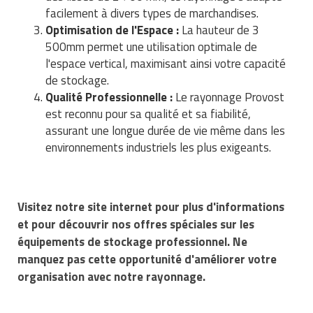
Matériel de musculation
facilement à divers types de marchandises.
Rôtisserie professionnelle
Optimisation de l'Espace :
La hauteur de 3
Vêtement sportif
500mm permet une utilisation optimale de
Sautause professionnelle
l'espace vertical, maximisant ainsi votre capacité
de stockage.
Table de cuisson professionnelle
Qualité Professionnelle :
Le rayonnage Provost
est reconnu pour sa qualité et sa fiabilité,
Tables de préparation réfrigérées
assurant une longue durée de vie même dans les
environnements industriels les plus exigeants.
Ustensile de cuisine
Vaisselle restaurant
Visitez notre site internet pour plus d'informations
Vitrines réfrigérées
et pour découvrir nos offres spéciales sur les
équipements de stockage professionnel. Ne
manquez pas cette opportunité d'améliorer votre
organisation avec notre rayonnage.