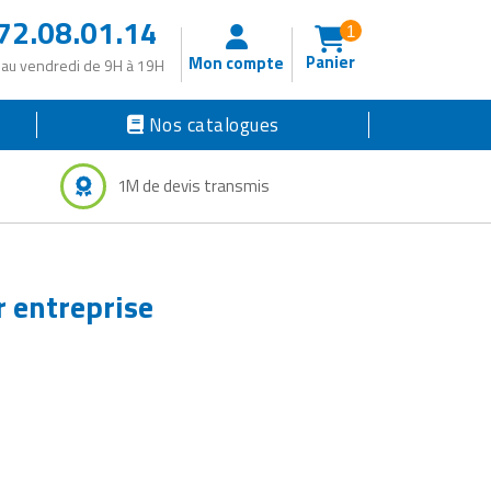
72.08.01.14
1
Panier
Mon compte
 au vendredi de 9H à 19H
Nos catalogues
1M de devis transmis
r entreprise