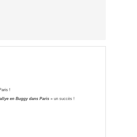
aris !
allye en Buggy dans Paris
» un succès !