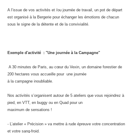
Traitement de l'air
Equipements de football
Pétrin professionnel
Tapis de bureau
Ustensile cuisine professionnel
A l’issue de vos activités et /ou journée de travail, un pot de départ
est organisé à la Bergerie pour échanger
les émotions de chacun
Traitement des eaux
Equipements de karting
Piano de cuisson
Tapis et caillebotis
Vêtements personnalisés
sous le signe de la détente et de la convivialité.
Trancheuse professionnelle
Equipements pour patinage
Plats et plateaux
Traitement des surfaces
Vitrines pour magasin
Transformateur électrique
Equipements pour roller
Pompes à sauce
Traitement du linge
Exemple d'activité : "Une journée à la Campagne"
Tubes et profilés
Equipements pour skateboard
Portes commandes restaurant
Vestiaires et casiers
A 30 minutes de Paris, au cœur du Vexin, un domaine forestier de
Tuyau flexible
Equipements pour stade et terrain
Présentoir pour restaurant
200 hectares vous accueille pour une journée
sportif
à la campagne inoubliable.
Tuyau galvanisé
Réchaud professionnel
Jeu gymnique
Nos activités s’organisent autour de 5 ateliers que vous rejoindrez à
Tuyau renforcé
Réfrigérateur professionnel
pied, en VTT, en buggy ou en Quad pour un
Loisirs
maximum de sensations !
Ventilateurs et aération d'atelier
Restauration foraine
Matériel de fitness
- L’atelier « Précision » va mettre à rude épreuve votre concentration
Robinetterie professionnelle
et votre sang-froid.