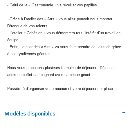
Matériel de musculation
- Celui de la « Gastronomie » va réveiller vos papilles.
Rôtisserie professionnelle
Vêtement sportif
-Grâce à l’atelier des « Arts » vous allez pouvoir nous montrer
Sautause professionnelle
l’étendue de vos talents.
- L’atelier « Cohésion » vous démontrera tout l’intérêt d’un travail en
Table de cuisson professionnelle
équipe.
- Enfin, l’atelier des « Airs » va vous faire prendre de l’altitude grâce
Tables de préparation réfrigérées
à nos tyroliennes géantes.
Ustensile de cuisine
Nous vous proposons plusieurs formules de déjeuner : Déjeuner
assis ou buffet campagnard avec barbecue géant.
Vaisselle restaurant
Possibilité d’organiser votre réunion et votre déjeuner sur place.
Vitrines réfrigérées
Modèles disponibles