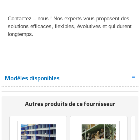
Matériel de musculation
Rôtisserie professionnelle
Vêtement sportif
Contactez – nous ! Nos experts vous proposent des
Sautause professionnelle
solutions efficaces, flexibles, évolutives et qui durent
longtemps.
Table de cuisson professionnelle
Tables de préparation réfrigérées
Ustensile de cuisine
Modèles disponibles
Vaisselle restaurant
Vitrines réfrigérées
Autres produits de ce fournisseur