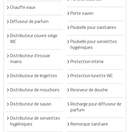
Traitement de l'air
Equipements de football
Pétrin professionnel
Chauffe eaux
Tapis de bureau
Ustensile cuisine professionnel
Porte savon
Traitement des eaux
Equipements de karting
Piano de cuisson
Tapis et caillebotis
Diffuseur de parfum
Vêtements personnalisés
Poubelle pour sanitaires
Trancheuse professionnelle
Equipements pour patinage
Plats et plateaux
Traitement des surfaces
Vitrines pour magasin
Distributeur couvre siège
WC
Poubelle pour serviettes
Transformateur électrique
Equipements pour roller
Pompes à sauce
hygiéniques
Traitement du linge
Distributeur d'essuie
Tubes et profilés
Equipements pour skateboard
Portes commandes restaurant
mains
Protection intime
Vestiaires et casiers
Tuyau flexible
Equipements pour stade et terrain
Présentoir pour restaurant
Distributeur de lingettes
Protection lunette WC
sportif
Tuyau galvanisé
Réchaud professionnel
Distributeur de mouchoirs
Receveur de douche
Jeu gymnique
Tuyau renforcé
Réfrigérateur professionnel
Distributeur de savon
Recharge pour diffuseur de
Loisirs
parfum
Ventilateurs et aération d'atelier
Restauration foraine
Distributeur de serviettes
Matériel de fitness
hygiéniques
Remorque sanitaire
Robinetterie professionnelle