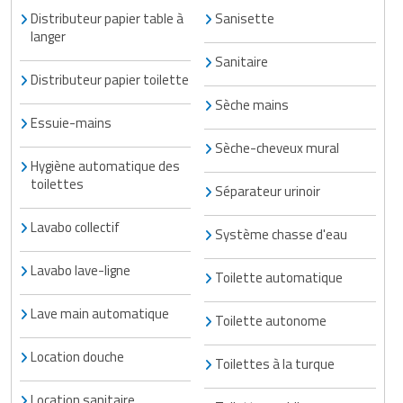
Matériel de musculation
Distributeur papier table à
Sanisette
Rôtisserie professionnelle
langer
Vêtement sportif
Sanitaire
Sautause professionnelle
Distributeur papier toilette
Sèche mains
Table de cuisson professionnelle
Essuie-mains
Sèche-cheveux mural
Tables de préparation réfrigérées
Hygiène automatique des
toilettes
Séparateur urinoir
Ustensile de cuisine
Lavabo collectif
Système chasse d'eau
Vaisselle restaurant
Lavabo lave-ligne
Toilette automatique
Vitrines réfrigérées
Lave main automatique
Toilette autonome
Location douche
Toilettes à la turque
Location sanitaire