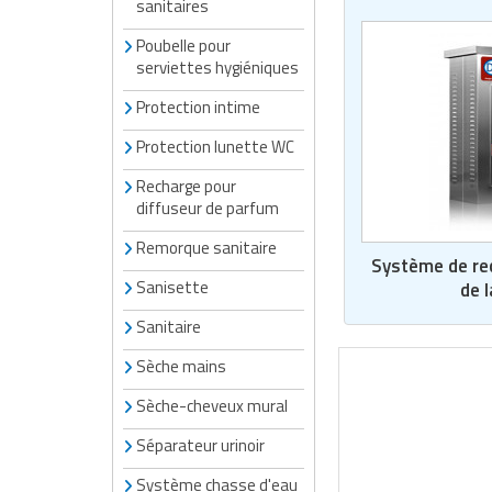
sanitaires
Matériel de musculation
Rôtisserie professionnelle
Poubelle pour
Vêtement sportif
serviettes hygiéniques
Sautause professionnelle
Protection intime
Table de cuisson professionnelle
Protection lunette WC
Recharge pour
Tables de préparation réfrigérées
diffuseur de parfum
Ustensile de cuisine
Remorque sanitaire
Système de re
Sanisette
de 
Vaisselle restaurant
Sanitaire
Vitrines réfrigérées
Sèche mains
Sèche-cheveux mural
Séparateur urinoir
Système chasse d'eau