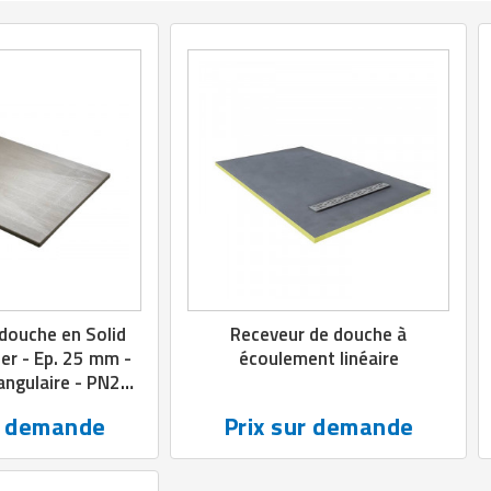
douche en Solid
Receveur de douche à
er - Ep. 25 mm -
écoulement linéaire
angulaire - PN24
lasse C
r demande
Prix sur demande