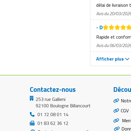
délai de livraison 
Avis du 20/03/202
- D
Rapide et confo
Avis du 06/03/202
Afficher plus
Contactez-nous
Décou
253 rue Gallieni
Notr
92100 Boulogne Billancourt
CGV
01 72 08 01 14
Ment
01 83 62 36 12
Donn