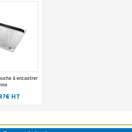
ouche à encastrer
inox
87€ HT