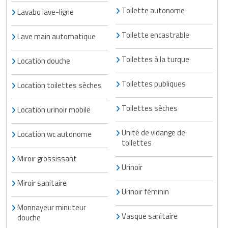
Matériel de musculation
Toilette autonome
Lavabo lave-ligne
Rôtisserie professionnelle
Vêtement sportif
Toilette encastrable
Lave main automatique
Sautause professionnelle
Toilettes à la turque
Location douche
Table de cuisson professionnelle
Toilettes publiques
Location toilettes sèches
Tables de préparation réfrigérées
Toilettes sèches
Location urinoir mobile
Ustensile de cuisine
Unité de vidange de
Location wc autonome
Vaisselle restaurant
toilettes
Vitrines réfrigérées
Miroir grossissant
Urinoir
Miroir sanitaire
Urinoir féminin
Monnayeur minuteur
Vasque sanitaire
douche