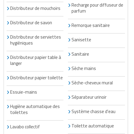
Recharge pour diffuseur de
Traitement de l'air
Equipements de football
Pétrin professionnel
Tapis de bureau
Distributeur de mouchoirs
Ustensile cuisine professionnel
parfum
Traitement des eaux
Equipements de karting
Piano de cuisson
Tapis et caillebotis
Vêtements personnalisés
Distributeur de savon
Remorque sanitaire
Trancheuse professionnelle
Equipements pour patinage
Plats et plateaux
Traitement des surfaces
Vitrines pour magasin
Distributeur de serviettes
Sanisette
hygiéniques
Transformateur électrique
Equipements pour roller
Pompes à sauce
Traitement du linge
Sanitaire
Distributeur papier table à
Tubes et profilés
Equipements pour skateboard
Portes commandes restaurant
Vestiaires et casiers
langer
Sèche mains
Tuyau flexible
Equipements pour stade et terrain
Présentoir pour restaurant
Distributeur papier toilette
sportif
Sèche-cheveux mural
Tuyau galvanisé
Réchaud professionnel
Essuie-mains
Jeu gymnique
Séparateur urinoir
Tuyau renforcé
Réfrigérateur professionnel
Hygiène automatique des
Loisirs
Système chasse d'eau
toilettes
Ventilateurs et aération d'atelier
Restauration foraine
Matériel de fitness
Toilette automatique
Lavabo collectif
Robinetterie professionnelle