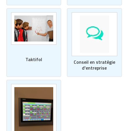
Matériel de musculation
Rôtisserie professionnelle
Vêtement sportif
Sautause professionnelle
Table de cuisson professionnelle
Tables de préparation réfrigérées
Taktifol
Conseil en stratégie
Ustensile de cuisine
d'entreprise
Vaisselle restaurant
Vitrines réfrigérées