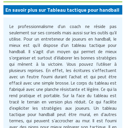
Remorquage
Silos de stockage
Matériels d'entretien du gazon
Installation et Equipement
En savoir plus sur Tableau tactique pour handball
Equipements collectifs
Fraiseuses
Equipement de ski
Produits de calage
Treuils
Gros oeuvre
Mobilier d'affichage entreprise
Matériel bureautique
Matériel ergonomique
Lessives professionnelles
Fours professionnels
Télécommunication
Marketing Communication
Remorques manutention industrielle
Stations de ravitaillement
Matériels de désherbage
Jardinage
Equipements pour aires de jeux
Groupes électrogènes
Equipement de tchoukball
Sac d'emballage
Groupe de soudage
Mobilier de conférence
Matériel d'imprimerie
Matériel pour massage
Matériels de décapage
Friteuses professionnelles
Marketing opérationnel
Le professionnalisme d’un coach ne réside pas
extérieures
Retourneurs de charges
Stations de ravitaillement mobiles
Matériels de travail du sol
seulement sur ses conseils mais aussi sur les outils qu’il
Maroquinerie
Industrie agroalimentaire
Equipement de water-polo
Sachet d'emballage
Isolation phonique
Mobilier divers
Piles et batteries
Matériel premiers secours
Monobrosses
Fumoirs professionnels
Organisation d'événements
utilise. Pour un entreteneur de joueurs en handball, le
Equipements pour stationnement
Robotique
Stockage de chlore
Matériels pour abattoirs
mieux est qu’il dispose d’un tableau tactique pour
Matériel audiovisuel
Inspection et mesure
Équipement équitation
Scellé de sécurité
Isolation thermique
Mobilier ergonomique bureau
Planning journalier bureau
Mobilier de laboratoire
handball. Il s’agit d’un moyen qui permet de mieux
vélos
Nettoyage
Grills professionnels
Service courtage
s’organiser et surtout d’élaborer les bonnes stratégies
Rolls conteneurs
Supports de stockage
Matériels pour aquaculture
Mobilier d'exposition pour musée
Lampes et éclairages pour atelier
Equipement escalade
Serre liens
Machines de chantier
Siège d'accueil
Pochette de bureau
Mobilier médical
qui mènent à la victoire. Vous pouvez l’utiliser à
Fontaine urbaine
Nettoyage tapis
Hachoir professionnel
Service de sécurité
plusieurs reprises. En effet, les écritures s’effectuent
Roues et roulettes
Matériels pour foin et fourrage
Mobilier et objets publicitaires
avec un feutre fourni durant l’achat et qui peut être
Machine industrielle
Equipement gymnastique
Soudeuse
Matériaux de construction
Traitement du courrier
Ramette papier
Vêtement médical
Jardinière urbaine
Nettoyeurs à ultrasons
Laves vaisselle professionnels
Services de nettoyage
effacé avec une simple brosse. Le corps du tableau est
Tracteurs pousseurs
Matériels viticoles et vinicoles
Mobilier pour boulangerie
fabriqué avec une planche résistante et légère. Ce qui la
Machines de lavage industriel
Equipement handball
Stockage isotherme
Matériel
Signalétique de bureau
Mobilier de jardin
Nettoyeurs haute pression
Machine à crêpes professionnelle
Services de traduction
rend pratique et portable. Sur la face du tableau est
Transpalettes
Outillage agricole manuel
Mobilier pour stand
tracé le terrain en version plus réduit. Ce qui facilite
Machines pour parfumerie
Equipement judo
Tube d'emballage
Matériel agricole
Signalisation sur le lieu de travail
Mobilier de plage
Nettoyeurs vapeurs
Machine à glaces ou glaçons
Services financiers et placements
d’expliciter les stratégies aux joueurs. Un tableau
Véhicules industriels
Traitement et stockage des céréales
Mobilier restaurant hôtel
tactique pour handball peut être mural, en d’autres
Matériel d'optique
Equipement mini Golf
Valises
Menuiserie
Tampon encreur
Mobilier événementiel
Outillage pour chape liquide
Machine à pâtes professionnelle
Services informatiques
termes, qui peuvent s’accrocher au mur. Il est fourni
Mobilier salon de coiffure
avec des pions pour mieux préparer son tactique. Il en