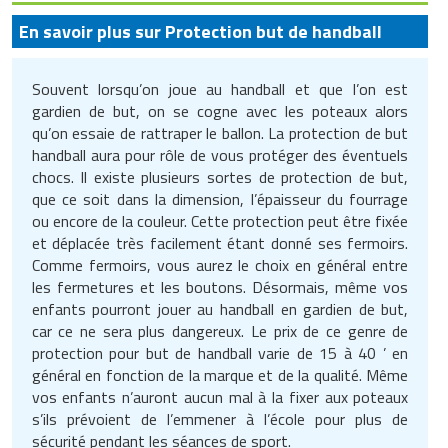
Traitement de l'air
Equipements de football
Pétrin professionnel
Tapis de bureau
Ustensile cuisine professionnel
En savoir plus sur Protection but de handball
Traitement des eaux
Equipements de karting
Piano de cuisson
Tapis et caillebotis
Vêtements personnalisés
Souvent lorsqu’on joue au handball et que l’on est
Trancheuse professionnelle
Equipements pour patinage
gardien de but, on se cogne avec les poteaux alors
Plats et plateaux
Traitement des surfaces
Vitrines pour magasin
qu’on essaie de rattraper le ballon. La protection de but
handball aura pour rôle de vous protéger des éventuels
Transformateur électrique
Equipements pour roller
Pompes à sauce
Traitement du linge
chocs. Il existe plusieurs sortes de protection de but,
que ce soit dans la dimension, l’épaisseur du fourrage
Tubes et profilés
Equipements pour skateboard
Portes commandes restaurant
Vestiaires et casiers
ou encore de la couleur. Cette protection peut être fixée
et déplacée très facilement étant donné ses fermoirs.
Tuyau flexible
Equipements pour stade et terrain
Présentoir pour restaurant
Comme fermoirs, vous aurez le choix en général entre
sportif
les fermetures et les boutons. Désormais, même vos
Tuyau galvanisé
Réchaud professionnel
enfants pourront jouer au handball en gardien de but,
Jeu gymnique
car ce ne sera plus dangereux. Le prix de ce genre de
Tuyau renforcé
Réfrigérateur professionnel
protection pour but de handball varie de 15 à 40 ’ en
Loisirs
général en fonction de la marque et de la qualité. Même
Ventilateurs et aération d'atelier
Restauration foraine
vos enfants n’auront aucun mal à la fixer aux poteaux
Matériel de fitness
s’ils prévoient de l’emmener à l’école pour plus de
Robinetterie professionnelle
sécurité pendant les séances de sport.