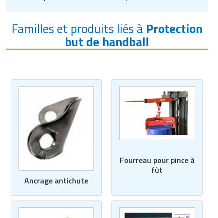
Matériel de musculation
Rôtisserie professionnelle
Familles et produits liés à
Protection
Vêtement sportif
but de handball
Sautause professionnelle
Table de cuisson professionnelle
Tables de préparation réfrigérées
Ustensile de cuisine
Vaisselle restaurant
Vitrines réfrigérées
Fourreau pour pince à
fût
Ancrage antichute