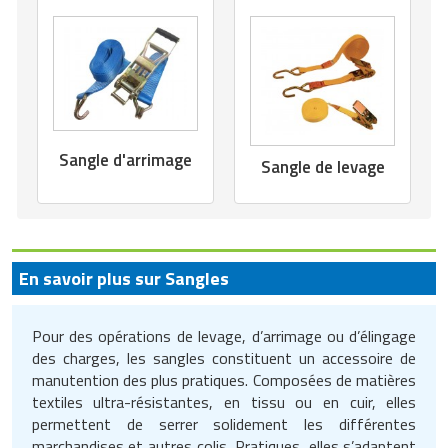
Traitement de l'air
Equipements de football
Pétrin professionnel
Tapis de bureau
Ustensile cuisine professionnel
Traitement des eaux
Equipements de karting
Piano de cuisson
Tapis et caillebotis
Vêtements personnalisés
Trancheuse professionnelle
Equipements pour patinage
Plats et plateaux
Traitement des surfaces
Vitrines pour magasin
Transformateur électrique
Equipements pour roller
Sangle d'arrimage
Pompes à sauce
Traitement du linge
Sangle de levage
Tubes et profilés
Equipements pour skateboard
Portes commandes restaurant
Vestiaires et casiers
Tuyau flexible
Equipements pour stade et terrain
Présentoir pour restaurant
sportif
En savoir plus sur Sangles
Tuyau galvanisé
Réchaud professionnel
Jeu gymnique
Pour des opérations de levage, d’arrimage ou d’élingage
Tuyau renforcé
Réfrigérateur professionnel
des charges, les sangles constituent un accessoire de
Loisirs
manutention des plus pratiques. Composées de matières
Ventilateurs et aération d'atelier
Restauration foraine
textiles ultra-résistantes, en tissu ou en cuir, elles
Matériel de fitness
permettent de serrer solidement les différentes
Robinetterie professionnelle
marchandises et autres colis. Pratiques, elles s’adaptent