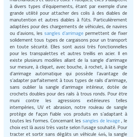
Matériel de musculation
à divers types d’équipements, étant par exemple d’une
Rôtisserie professionnelle
grande utilité pour attacher des colis à des diables de
Vêtement sportif
manutention et autres diables à fûts. Particulièrement
Sautause professionnelle
adaptées pour des chargements de véhicules, de navires
ou d’avions, les
sangles d’arrimage
permettent de fixer
Table de cuisson professionnelle
solidement tous types de cargaisons pour un transport
en toute sécurité. Elles sont aussi très fonctionnelles
Tables de préparation réfrigérées
pour les transpalettes et autres treillis en acier. Il en
existe plusieurs modèles allant de la sangle d’arrimage
Ustensile de cuisine
sur mesure, à cliquet, avec bouche, à rochet, à la sangle
d’arrimage automatique qui possède l’avantage de
s’adapter parfaitement à tous types de rails d’arrimage,
Vaisselle restaurant
sans oublier la sangle d’arrimage intérieur, dotée de
crochets doubles pour des rails à trous ronds. Pour être
Vitrines réfrigérées
muni contre les agressions extérieures telles
intempéries, UV et abrasion, notre rouleau de sangle
protège de façon fiable vos produits en s’adaptant à
toutes les formes. Concernant les
sangles de levage
, le
choix est là aussi très vaste selon l’usage souhaité. Pour
tracter et sortir sans dégâts un véhicule 4x4, la sangle