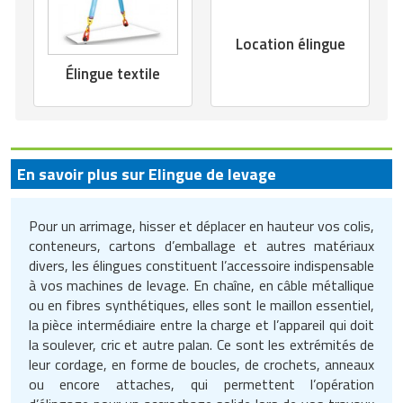
Matériel de musculation
Rôtisserie professionnelle
Location élingue
Vêtement sportif
Sautause professionnelle
Élingue textile
Table de cuisson professionnelle
Tables de préparation réfrigérées
En savoir plus sur Elingue de levage
Ustensile de cuisine
Pour un arrimage, hisser et déplacer en hauteur vos colis,
Vaisselle restaurant
conteneurs, cartons d’emballage et autres matériaux
divers, les élingues constituent l’accessoire indispensable
Vitrines réfrigérées
à vos machines de levage. En chaîne, en câble métallique
ou en fibres synthétiques, elles sont le maillon essentiel,
la pièce intermédiaire entre la charge et l’appareil qui doit
la soulever, cric et autre palan. Ce sont les extrémités de
leur cordage, en forme de boucles, de crochets, anneaux
ou encore attaches, qui permettent l’opération