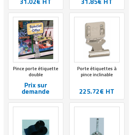
31.02€ HT
31.85€ HT
Matériel de musculation
Rôtisserie professionnelle
Vêtement sportif
Sautause professionnelle
Table de cuisson professionnelle
Tables de préparation réfrigérées
Ustensile de cuisine
Pince porte étiquette
Porte étiquettes à
double
pince inclinable
Vaisselle restaurant
Prix sur
demande
225.72€ HT
Vitrines réfrigérées