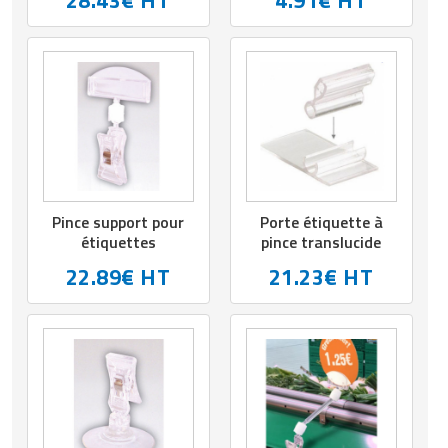
28.43€ HT
4.91€ HT
Pince support pour
Porte étiquette à
étiquettes
pince translucide
22.89€ HT
21.23€ HT