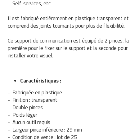
- Self-services, etc.
Traitement de l'air
Equipements de football
Pétrin professionnel
Tapis de bureau
Ustensile cuisine professionnel
Il est fabriqué entièrement en plastique transparent et
Traitement des eaux
Equipements de karting
Piano de cuisson
Tapis et caillebotis
Vêtements personnalisés
comprend des joints tournants pour plus de flexibilité.
Trancheuse professionnelle
Equipements pour patinage
Plats et plateaux
Traitement des surfaces
Vitrines pour magasin
Ce support de communication est équipé de 2 pinces, la
première pour le fixer sur le support et la seconde pour
Transformateur électrique
Equipements pour roller
Pompes à sauce
Traitement du linge
installer votre visuel.
Tubes et profilés
Equipements pour skateboard
Portes commandes restaurant
Vestiaires et casiers
Tuyau flexible
Equipements pour stade et terrain
Présentoir pour restaurant
Caractéristiques :
sportif
Tuyau galvanisé
- Fabriquée en plastique
Réchaud professionnel
Jeu gymnique
- Finition : transparent
Tuyau renforcé
Réfrigérateur professionnel
- Double pinces
Loisirs
- Poids léger
Ventilateurs et aération d'atelier
Restauration foraine
- Aucun outil requis
Matériel de fitness
- Largeur pince inférieure : 29 mm
Robinetterie professionnelle
- Condition de vente : lot de 25