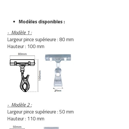
Matériel de musculation
Rôtisserie professionnelle
Vêtement sportif
Modèles disponibles :
Sautause professionnelle
- Modèle 1 :
Table de cuisson professionnelle
Largeur pince supérieure : 80 mm
Hauteur : 100 mm
Tables de préparation réfrigérées
Ustensile de cuisine
Vaisselle restaurant
Vitrines réfrigérées
- Modèle 2 :
Largeur pince supérieure : 50 mm
Hauteur : 110 mm