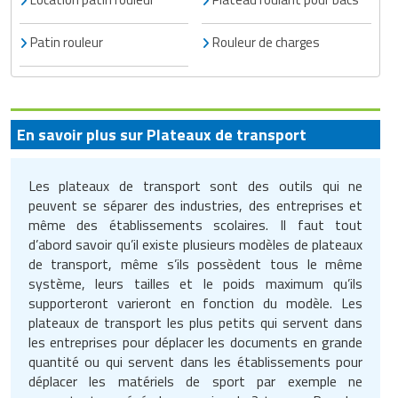
Matériel électrique
Equipement multisport
Menuiserie
Mobilier fumeurs
Panneaux et signalétiques de
Machines à café professionnelles
Services juridiques
nettoyage
Outillage jardin
Patin rouleur
Rouleur de charges
Mesure et contrôle
Equipement paintball
Outillage BTP
Mobilier gabion
Machines d'emballage alimentaire
Téléphone portable
Poubelles et portes sacs
Panneaux et affichages pour
Outillage à main
Equipement pour trottinette
Peinture
Mobilier pour cimetière
Marmites professionnelles
Téléphonie pour entreprise
magasin
Produits d'essuyage
Outillage électrique
Equipement pour vélo
Plafond
Mobilier urbain solaire
Matériel boulangerie pâtisserie
Transport
En savoir plus sur Plateaux de transport
PLV pour magasin
Produits de nettoyage
Pistolet professionnel
Equipement rugby
Protections murales
Panneaux brise vue
Matériel découpe de cuisine
Travaux agricoles
professionnels
Présentoirs pour magasin
Les plateaux de transport sont des outils qui ne
peuvent se séparer des industries, des entreprises et
Portes industrielles
Equipement sport de combat
Réparation de sol
Ponton
Matériel pizzeria
Travaux maison
Produits pour lave vaisselle
Rasage pour homme
même des établissements scolaires. Il faut tout
d’abord savoir qu’il existe plusieurs modèles de plateaux
Sas de confinement
Equipement tennis
Sécurité du chantier
Potelets et bornes urbaines
Matériels d'hygiène pour restaurant
Véhicules professionnels
Protection anti-inondation
Rayonnages pour magasin
de transport, même s’ils possèdent tous le même
système, leurs tailles et le poids maximum qu’ils
Signalétique industrielle
Equipement Tir à l'arc
Signalisations de chantier
Protection arbres
Meuble inox de cuisine
Pulvérisateurs professionnels
Robots de service
supporteront varieront en fonction du modèle. Les
plateaux de transport les plus petits qui servent dans
Tables pour atelier
Equipement Tir au fusil
Tapis agricoles
Signalisation routière
Mixeurs et blenders professionnels
Robots de nettoyage
Sac shopping
les entreprises pour déplacer les documents en grande
quantité ou qui servent dans les établissements pour
Techniques
Equipement volley ball
Table de pique nique
Mobilier self service
Savons et soins du corps
déplacer les matériels de sport par exemple ne
Thermomètre de mesure