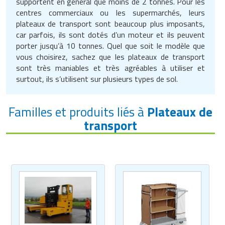
supportent en général que moins de 2 tonnes. Pour les
Traitement de l'air
Equipements de football
Pétrin professionnel
centres commerciaux ou les supermarchés, leurs
Tapis de bureau
Ustensile cuisine professionnel
plateaux de transport sont beaucoup plus imposants,
Traitement des eaux
Equipements de karting
Piano de cuisson
car parfois, ils sont dotés d’un moteur et ils peuvent
Tapis et caillebotis
Vêtements personnalisés
porter jusqu’à 10 tonnes. Quel que soit le modèle que
Trancheuse professionnelle
Equipements pour patinage
vous choisirez, sachez que les plateaux de transport
Plats et plateaux
Traitement des surfaces
Vitrines pour magasin
sont très maniables et très agréables à utiliser et
Transformateur électrique
Equipements pour roller
surtout, ils s’utilisent sur plusieurs types de sol.
Pompes à sauce
Traitement du linge
Tubes et profilés
Equipements pour skateboard
Portes commandes restaurant
Vestiaires et casiers
Familles et produits liés à
Plateaux de
transport
Tuyau flexible
Equipements pour stade et terrain
Présentoir pour restaurant
sportif
Tuyau galvanisé
Réchaud professionnel
Jeu gymnique
Tuyau renforcé
Réfrigérateur professionnel
Loisirs
Ventilateurs et aération d'atelier
Restauration foraine
Matériel de fitness
Robinetterie professionnelle