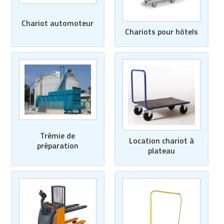
Matériel de musculation
Rôtisserie professionnelle
Chariot automoteur
Vêtement sportif
Chariots pour hôtels
Sautause professionnelle
Table de cuisson professionnelle
Tables de préparation réfrigérées
Ustensile de cuisine
Vaisselle restaurant
Trémie de
Location chariot à
préparation
plateau
Vitrines réfrigérées