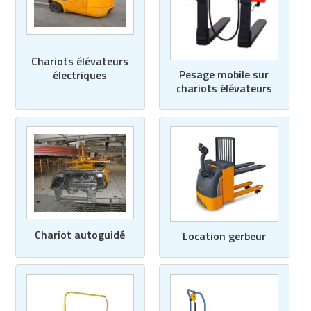
Matériel de musculation
Rôtisserie professionnelle
Vêtement sportif
Sautause professionnelle
Chariots élévateurs
Pesage mobile sur
électriques
Table de cuisson professionnelle
chariots élévateurs
Tables de préparation réfrigérées
Ustensile de cuisine
Vaisselle restaurant
Vitrines réfrigérées
Chariot autoguidé
Location gerbeur