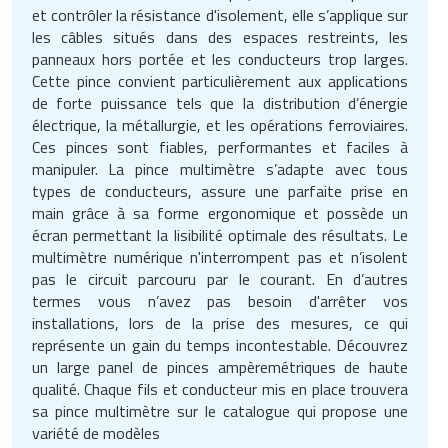
Matériel de musculation
et contrôler la résistance d'isolement, elle s’applique sur
Rôtisserie professionnelle
les câbles situés dans des espaces restreints, les
Vêtement sportif
panneaux hors portée et les conducteurs trop larges.
Sautause professionnelle
Cette pince convient particulièrement aux applications
de forte puissance tels que la distribution d’énergie
électrique, la métallurgie, et les opérations ferroviaires.
Table de cuisson professionnelle
Ces pinces sont fiables, performantes et faciles à
manipuler. La pince multimètre s’adapte avec tous
Tables de préparation réfrigérées
types de conducteurs, assure une parfaite prise en
main grâce à sa forme ergonomique et possède un
Ustensile de cuisine
écran permettant la lisibilité optimale des résultats. Le
multimètre numérique n'interrompent pas et n’isolent
Vaisselle restaurant
pas le circuit parcouru par le courant. En d’autres
termes vous n’avez pas besoin d'arrêter vos
Vitrines réfrigérées
installations, lors de la prise des mesures, ce qui
représente un gain du temps incontestable. Découvrez
un large panel de pinces ampèremétriques de haute
qualité. Chaque fils et conducteur mis en place trouvera
sa pince multimètre sur le catalogue qui propose une
variété de modèles