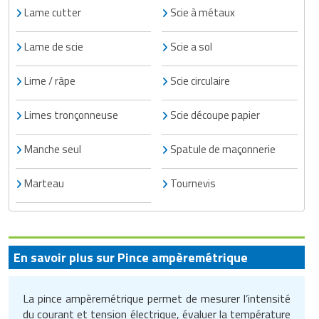
Traitement de l'air
Equipements de football
Lame cutter
Scie à métaux
Pétrin professionnel
Tapis de bureau
Ustensile cuisine professionnel
Traitement des eaux
Equipements de karting
Lame de scie
Scie a sol
Piano de cuisson
Tapis et caillebotis
Vêtements personnalisés
Trancheuse professionnelle
Equipements pour patinage
Plats et plateaux
Lime / râpe
Scie circulaire
Traitement des surfaces
Vitrines pour magasin
Transformateur électrique
Equipements pour roller
Pompes à sauce
Limes tronçonneuse
Scie découpe papier
Traitement du linge
Tubes et profilés
Equipements pour skateboard
Portes commandes restaurant
Vestiaires et casiers
Manche seul
Spatule de maçonnerie
Tuyau flexible
Equipements pour stade et terrain
Présentoir pour restaurant
Marteau
Tournevis
sportif
Tuyau galvanisé
Réchaud professionnel
Jeu gymnique
Tuyau renforcé
Réfrigérateur professionnel
En savoir plus sur Pince ampèremétrique
Loisirs
Ventilateurs et aération d'atelier
Restauration foraine
Matériel de fitness
La pince ampèremétrique permet de mesurer l’intensité
Robinetterie professionnelle
du courant et tension électrique, évaluer la température