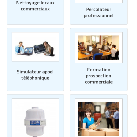
Nettoyage locaux
Matériel de musculation
commerciaux
Percolateur
Rôtisserie professionnelle
professionnel
Vêtement sportif
Sautause professionnelle
Table de cuisson professionnelle
Tables de préparation réfrigérées
Ustensile de cuisine
Formation
Simulateur appel
prospection
téléphonique
Vaisselle restaurant
commerciale
Vitrines réfrigérées