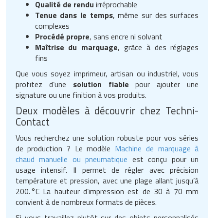
Qualité de rendu
irréprochable
Matériel de musculation
Tenue dans le temps
, même sur des surfaces
Rôtisserie professionnelle
complexes
Vêtement sportif
Procédé propre
, sans encre ni solvant
Sautause professionnelle
Maîtrise du marquage
, grâce à des réglages
fins
Table de cuisson professionnelle
Que vous soyez imprimeur, artisan ou industriel, vous
Tables de préparation réfrigérées
profitez d’une
solution fiable
pour ajouter une
signature ou une finition à vos produits.
Ustensile de cuisine
Deux modèles à découvrir chez Techni-
Contact
Vaisselle restaurant
Vous recherchez une solution robuste pour vos séries
de production ? Le modèle
Machine de marquage à
Vitrines réfrigérées
chaud manuelle ou pneumatique
est conçu pour un
usage intensif. Il permet de régler avec précision
température et pression, avec une plage allant jusqu’à
200. °C La hauteur d’impression est de 30 à 70 mm
convient à de nombreux formats de pièces.
Si vous travaillez plutôt sur des objets personnalisés