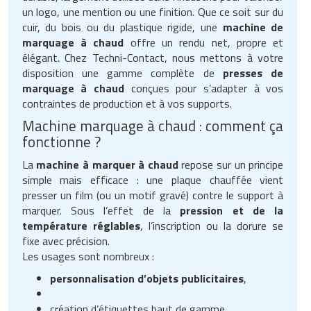
Matériel électrique
Equipement multisport
Outillage BTP
Mobilier fumeurs
Panneaux et signalétiques de
Machines à café professionnelles
Services juridiques
un logo, une mention ou une finition. Que ce soit sur du
nettoyage
Outillage jardin
cuir, du bois ou du plastique rigide, une
machine de
Mesure et contrôle
Equipement paintball
Peinture
Mobilier gabion
Machines d'emballage alimentaire
Téléphone portable
marquage à chaud
offre un rendu net, propre et
Poubelles et portes sacs
élégant. Chez Techni-Contact, nous mettons à votre
Panneaux et affichages pour
Outillage à main
Equipement pour trottinette
Plafond
Mobilier pour cimetière
Marmites professionnelles
Téléphonie pour entreprise
disposition une gamme complète de
presses de
magasin
marquage à chaud
conçues pour s’adapter à vos
Produits d'essuyage
Outillage électrique
Equipement pour vélo
Protections murales
Mobilier urbain solaire
Matériel boulangerie pâtisserie
Transport
contraintes de production et à vos supports.
PLV pour magasin
Produits de nettoyage
Machine marquage à chaud : comment ça
Pistolet professionnel
Equipement rugby
Réparation de sol
Panneaux brise vue
Matériel découpe de cuisine
Travaux agricoles
professionnels
fonctionne ?
Présentoirs pour magasin
Portes industrielles
Equipement sport de combat
Sécurité du chantier
La
machine à marquer à chaud
repose sur un principe
Ponton
Matériel pizzeria
Travaux maison
Produits pour lave vaisselle
Rasage pour homme
simple mais efficace : une plaque chauffée vient
presser un film (ou un motif gravé) contre le support à
Sas de confinement
Equipement tennis
Signalisations de chantier
Potelets et bornes urbaines
Matériels d'hygiène pour restaurant
Véhicules professionnels
Protection anti-inondation
Rayonnages pour magasin
marquer. Sous l’effet de la
pression et de la
température réglables
, l’inscription ou la dorure se
Signalétique industrielle
Equipement Tir à l'arc
Tapis agricoles
Protection arbres
Meuble inox de cuisine
Pulvérisateurs professionnels
Robots de service
fixe avec précision.
Les usages sont nombreux :
Tables pour atelier
Equipement Tir au fusil
Signalisation routière
Mixeurs et blenders professionnels
Robots de nettoyage
Sac shopping
personnalisation d’objets publicitaires
,
Techniques
Equipement volley ball
Table de pique nique
Mobilier self service
Savons et soins du corps
Thermomètre de mesure
création d’étiquettes haut de gamme,