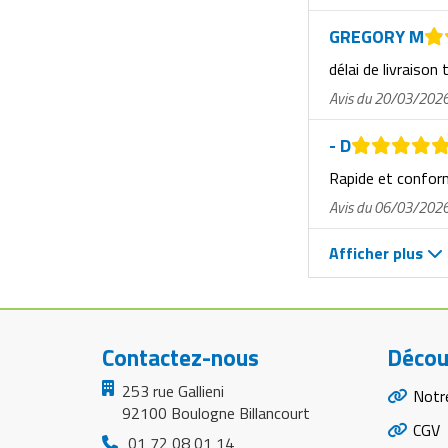
Matériel de musculation
Rôtisserie professionnelle
GREGORY M
Vêtement sportif
délai de livraison 
Sautause professionnelle
Avis du 20/03/202
Table de cuisson professionnelle
- D
Tables de préparation réfrigérées
Rapide et confo
Avis du 06/03/202
Ustensile de cuisine
Afficher plus
Vaisselle restaurant
Vitrines réfrigérées
Contactez-nous
Décou
253 rue Gallieni
Notr
92100 Boulogne Billancourt
CGV
01 72 08 01 14