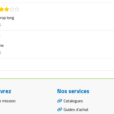
trop long
6
rme
6
vrez
Nos services
e mission
Catalogues
Guides d'achat