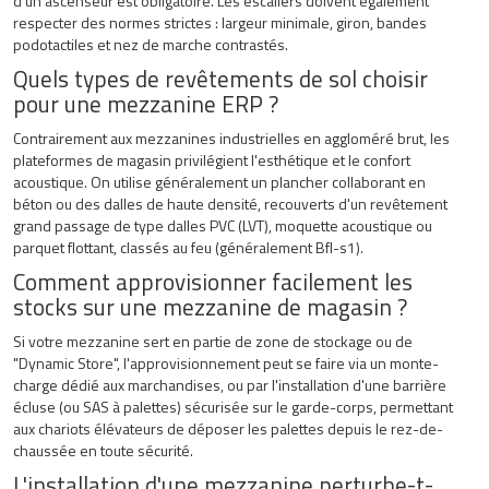
d'un ascenseur est obligatoire. Les escaliers doivent également
respecter des normes strictes : largeur minimale, giron, bandes
podotactiles et nez de marche contrastés.
Quels types de revêtements de sol choisir
pour une mezzanine ERP ?
Contrairement aux mezzanines industrielles en aggloméré brut, les
plateformes de magasin privilégient l'esthétique et le confort
acoustique. On utilise généralement un plancher collaborant en
béton ou des dalles de haute densité, recouverts d'un revêtement
grand passage de type dalles PVC (LVT), moquette acoustique ou
parquet flottant, classés au feu (généralement Bfl-s1).
Comment approvisionner facilement les
stocks sur une mezzanine de magasin ?
Si votre mezzanine sert en partie de zone de stockage ou de
"Dynamic Store", l'approvisionnement peut se faire via un monte-
charge dédié aux marchandises, ou par l'installation d'une barrière
écluse (ou SAS à palettes) sécurisée sur le garde-corps, permettant
aux chariots élévateurs de déposer les palettes depuis le rez-de-
chaussée en toute sécurité.
L'installation d'une mezzanine perturbe-t-