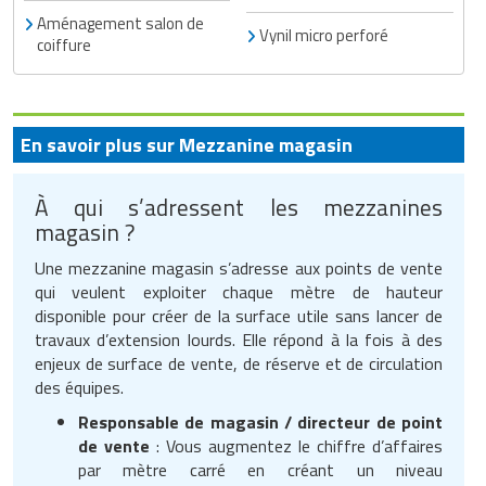
Matériel de musculation
Aménagement salon de
Vynil micro perforé
Rôtisserie professionnelle
coiffure
Vêtement sportif
Sautause professionnelle
Table de cuisson professionnelle
En savoir plus sur Mezzanine magasin
Tables de préparation réfrigérées
À qui s’adressent les mezzanines
magasin ?
Ustensile de cuisine
Une mezzanine magasin s’adresse aux points de vente
Vaisselle restaurant
qui veulent exploiter chaque mètre de hauteur
disponible pour créer de la surface utile sans lancer de
Vitrines réfrigérées
travaux d’extension lourds. Elle répond à la fois à des
enjeux de surface de vente, de réserve et de circulation
des équipes.
Responsable de magasin / directeur de point
de vente
: Vous augmentez le chiffre d’affaires
par mètre carré en créant un niveau