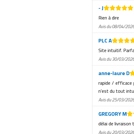
Matériel de musculation
- J
Rôtisserie professionnelle
Vêtement sportif
Rien à dire
Sautause professionnelle
Avis du 08/04/202
Table de cuisson professionnelle
PLC A
Site intuitif. Parf
Tables de préparation réfrigérées
Avis du 30/03/202
Ustensile de cuisine
anne-laure D
Vaisselle restaurant
rapide / efficace
n'est du tout intu
Vitrines réfrigérées
Avis du 25/03/202
GREGORY M
délai de livraison 
Avis du 20/03/202