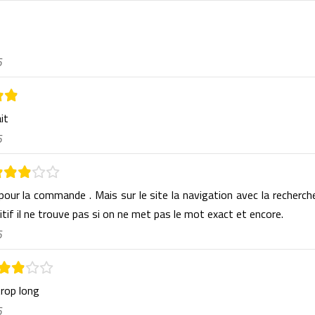
6
ait
6
 pour la commande . Mais sur le site la navigation avec la recherch
itif il ne trouve pas si on ne met pas le mot exact et encore.
6
trop long
6