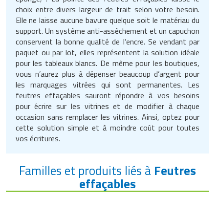
Matériel de musculation
choix entre divers largeur de trait selon votre besoin.
Rôtisserie professionnelle
Elle ne laisse aucune bavure quelque soit le matériau du
Vêtement sportif
support. Un système anti-assèchement et un capuchon
Sautause professionnelle
conservent la bonne qualité de l’encre. Se vendant par
paquet ou par lot, elles représentent la solution idéale
Table de cuisson professionnelle
pour les tableaux blancs. De même pour les boutiques,
vous n’aurez plus à dépenser beaucoup d’argent pour
Tables de préparation réfrigérées
les marquages vitrées qui sont permanentes. Les
feutres effaçables sauront répondre à vos besoins
pour écrire sur les vitrines et de modifier à chaque
Ustensile de cuisine
occasion sans remplacer les vitrines. Ainsi, optez pour
cette solution simple et à moindre coût pour toutes
Vaisselle restaurant
vos écritures.
Vitrines réfrigérées
Familles et produits liés à
Feutres
effaçables