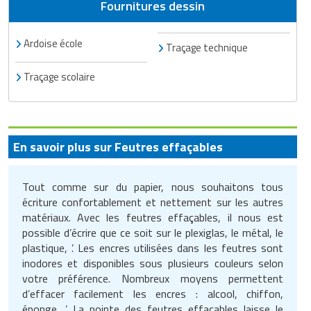
Fournitures dessin
Traitement de l'air
Equipements de football
Pétrin professionnel
Tapis de bureau
Ustensile cuisine professionnel
Ardoise école
Traitement des eaux
Equipements de karting
Piano de cuisson
Traçage technique
Tapis et caillebotis
Vêtements personnalisés
Trancheuse professionnelle
Equipements pour patinage
Traçage scolaire
Plats et plateaux
Traitement des surfaces
Vitrines pour magasin
Transformateur électrique
Equipements pour roller
Pompes à sauce
Traitement du linge
Tubes et profilés
Equipements pour skateboard
Portes commandes restaurant
En savoir plus sur Feutres effaçables
Vestiaires et casiers
Tuyau flexible
Equipements pour stade et terrain
Présentoir pour restaurant
Tout comme sur du papier, nous souhaitons tous
sportif
écriture confortablement et nettement sur les autres
Tuyau galvanisé
Réchaud professionnel
matériaux. Avec les feutres effaçables, il nous est
Jeu gymnique
possible d’écrire que ce soit sur le plexiglas, le métal, le
Tuyau renforcé
Réfrigérateur professionnel
plastique, ’. Les encres utilisées dans les feutres sont
Loisirs
inodores et disponibles sous plusieurs couleurs selon
Ventilateurs et aération d'atelier
Restauration foraine
votre préférence. Nombreux moyens permettent
Matériel de fitness
d’effacer facilement les encres : alcool, chiffon,
Robinetterie professionnelle
éponge, ’. La pointe des feutres effaçables laisse le