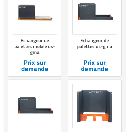
Matériel de musculation
Rôtisserie professionnelle
Vêtement sportif
Sautause professionnelle
Table de cuisson professionnelle
Echangeur de
Echangeur de
palettes mobile us-
palettes us-gma
Tables de préparation réfrigérées
gma
Prix sur
Prix sur
Ustensile de cuisine
demande
demande
Vaisselle restaurant
Vitrines réfrigérées