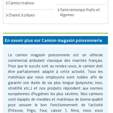
Camion traiteur
Traitement de l'air
Equipements de football
Pétrin professionnel
Tapis de bureau
Ustensile cuisine professionnel
Semi remorque fruits et
légumes
Chariot à crêpes
Traitement des eaux
Equipements de karting
Piano de cuisson
Tapis et caillebotis
Vêtements personnalisés
Trancheuse professionnelle
Equipements pour patinage
Plats et plateaux
Traitement des surfaces
Vitrines pour magasin
Transformateur électrique
Equipements pour roller
En savoir plus sur Camion magasin poissonnerie
Pompes à sauce
Traitement du linge
Tubes et profilés
Equipements pour skateboard
Portes commandes restaurant
Vestiaires et casiers
Le camion magasin poissonnerie est un véhicule
commercial ambulant classique des marchés français.
Tuyau flexible
Equipements pour stade et terrain
Présentoir pour restaurant
Pour que le succès soit au rendez-vous, le camion doit
sportif
être parfaitement adapté à cette activité. Tous les
Tuyau galvanisé
Réchaud professionnel
matériaux que nous employons sont nobles afin de
Jeu gymnique
garantir une durée de vie plus longue (polyester, inox,
Tuyau renforcé
Réfrigérateur professionnel
stratifié etc..) et nos produits répondent aux normes
Loisirs
européennes d'hygiènes les plus sévères. Nos camions
Ventilateurs et aération d'atelier
Restauration foraine
sont équipés de meubles et matériaux de bonne qualité
Matériel de fitness
pour assurer le bon fonctionnement de l’activité
Robinetterie professionnelle
(friteuse, frigo, four, caisse ’). Ainsi, nous vous