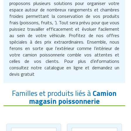
Matériel de musculation
proposons plusieurs solutions pour organiser votre
espace autour de nombreux rangements et chambres
Rôtisserie professionnelle
froides permettant la conservation de vos produits
Vêtement sportif
frais (poissons, fruits, ’). Tout sera prévu pour que vous
Sautause professionnelle
puissiez travailler efficacement et évoluer facilement
au sein de votre véhicule. Profitez de nos offres
Table de cuisson professionnelle
spéciales à des prix extraordinaires. Ensemble, nous
ferons en sorte que l’extérieur comme l’intérieur de
Tables de préparation réfrigérées
votre camion poissonnerie comble vos attentes et
celles de vos clients. Pour plus d’informations
Ustensile de cuisine
consultez notre catalogue en ligne et demandez un
devis gratuit
Vaisselle restaurant
Vitrines réfrigérées
Familles et produits liés à
Camion
magasin poissonnerie