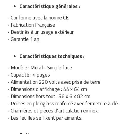
Matériel de musculation
Caractéristique générales :
Rôtisserie professionnelle
Vêtement sportif
- Conforme avec la norme CE
Sautause professionnelle
- Fabrication Française
- Destinés à un usage extérieur
Table de cuisson professionnelle
- Garantie 1 an
Tables de préparation réfrigérées
Caractéristiques techniques :
Ustensile de cuisine
- Modèle : Mural - Simple face
- Capacité : 4 pages
Vaisselle restaurant
- Alimentation 220 volts avec prise de terre
- Dimensions d'affichage : 44 x 64 cm
Vitrines réfrigérées
- Dimensions hors tout : 56 x 6 x 82 cm
- Portes en plexiglass renforcé avec fermeture à clé.
- Charnières et pièces d’articulation en inox.
- Les feuilles se fixent par aimants.