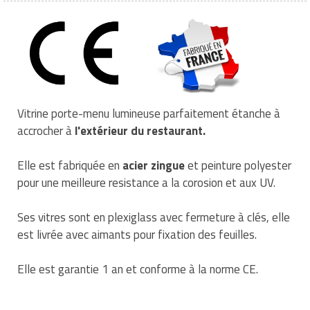
Traitement de l'air
Equipements de football
Pétrin professionnel
Tapis de bureau
Ustensile cuisine professionnel
Traitement des eaux
Equipements de karting
Piano de cuisson
Tapis et caillebotis
Vêtements personnalisés
Trancheuse professionnelle
Equipements pour patinage
Plats et plateaux
Traitement des surfaces
Vitrines pour magasin
Transformateur électrique
Equipements pour roller
Pompes à sauce
Vitrine porte-menu lumineuse parfaitement étanche à
Traitement du linge
accrocher à
l'extérieur du restaurant.
Tubes et profilés
Equipements pour skateboard
Portes commandes restaurant
Vestiaires et casiers
Elle est fabriquée en
acier zingue
et peinture polyester
Tuyau flexible
Equipements pour stade et terrain
Présentoir pour restaurant
pour une meilleure resistance a la corosion et aux UV.
sportif
Tuyau galvanisé
Réchaud professionnel
Ses vitres sont en plexiglass avec fermeture à clés, elle
Jeu gymnique
est livrée avec aimants pour fixation des feuilles.
Tuyau renforcé
Réfrigérateur professionnel
Loisirs
Ventilateurs et aération d'atelier
Elle est garantie 1 an et conforme à la
norme CE.
Restauration foraine
Matériel de fitness
Robinetterie professionnelle