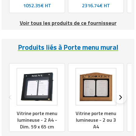
x H75 cm
1052.35€ HT
2316.74€ HT
Voir tous les produits de ce fournisseur
Produits liés à Porte menu mural
A
Vitrine porte menu
Vitrine porte menu
lumineuse - 2 ou 3
lumineuse - 2 A4 -
A4
Dim. 59 x 65 cm