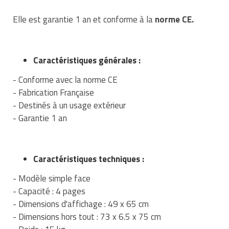
Matériel de musculation
Rôtisserie professionnelle
Elle est garantie 1 an et conforme à la
norme CE.
Vêtement sportif
Sautause professionnelle
Caractéristiques générales :
Table de cuisson professionnelle
- Conforme avec la norme CE
Tables de préparation réfrigérées
- Fabrication Française
- Destinés à un usage extérieur
Ustensile de cuisine
- Garantie 1 an
Vaisselle restaurant
Caractéristiques techniques :
Vitrines réfrigérées
- Modèle simple face
- Capacité : 4 pages
- Dimensions d'affichage : 49 x 65 cm
- Dimensions hors tout : 73 x 6.5 x 75 cm