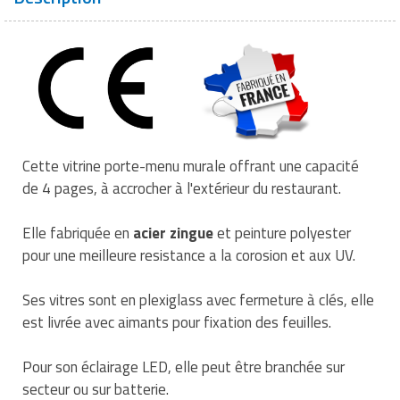
Traitement de l'air
Equipements de football
Pétrin professionnel
Tapis de bureau
Ustensile cuisine professionnel
Traitement des eaux
Equipements de karting
Piano de cuisson
Tapis et caillebotis
Vêtements personnalisés
Trancheuse professionnelle
Equipements pour patinage
Plats et plateaux
Traitement des surfaces
Vitrines pour magasin
Transformateur électrique
Equipements pour roller
Pompes à sauce
Traitement du linge
Cette
vitrine porte-menu murale offrant une capacité
Tubes et profilés
Equipements pour skateboard
Portes commandes restaurant
de 4 pages, à accrocher à l'extérieur du restaurant.
Vestiaires et casiers
Tuyau flexible
Equipements pour stade et terrain
Présentoir pour restaurant
Elle fabriquée en
acier zingue
et peinture polyester
sportif
pour une meilleure resistance a la corosion et aux UV.
Tuyau galvanisé
Réchaud professionnel
Jeu gymnique
Ses vitres sont en plexiglass avec fermeture à clés, elle
Tuyau renforcé
Réfrigérateur professionnel
est livrée avec aimants pour fixation des feuilles.
Loisirs
Ventilateurs et aération d'atelier
Restauration foraine
Pour son éclairage LED, elle peut être branchée sur
Matériel de fitness
secteur ou sur batterie.
Robinetterie professionnelle