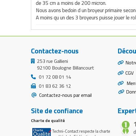
de 35 cm a moins de 200 micron.
Matériel de musculation
Nous avons bedoin d un broyeur primaire seconda
Rôtisserie professionnelle
Vêtement sportif
A moins qu un des 3 broyeurs puisse jouer le ro
Sautause professionnelle
Table de cuisson professionnelle
Contactez-nous
Décou
Tables de préparation réfrigérées
253 rue Gallieni
Notr
Ustensile de cuisine
92100 Boulogne Billancourt
CGV
01 72 08 01 14
Vaisselle restaurant
Ment
01 83 62 36 12
Donn
Vitrines réfrigérées
Contactez-nous par email
Site de confiance
Expert
Charte de qualité
Techni-Contact respecte la charte