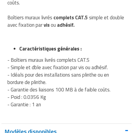
coûts.
Traitement de l'air
Equipements de football
Pétrin professionnel
Tapis de bureau
Ustensile cuisine professionnel
Boîtiers muraux livrés
complets CAT.5
simple et double
Traitement des eaux
Equipements de karting
Piano de cuisson
Tapis et caillebotis
Vêtements personnalisés
avec fixation par
vis
ou
adhésif.
Trancheuse professionnelle
Equipements pour patinage
Plats et plateaux
Traitement des surfaces
Vitrines pour magasin
Transformateur électrique
Equipements pour roller
Pompes à sauce
Caractéristiques générales :
Traitement du linge
- Boîtiers muraux livrés complets CAT.5
Tubes et profilés
Equipements pour skateboard
Portes commandes restaurant
Vestiaires et casiers
- Simple et dble avec fixation par vis ou adhésif.
Tuyau flexible
Equipements pour stade et terrain
- Idéals pour des installations sans plinthe ou en
Présentoir pour restaurant
sportif
bordure de plinthe.
Tuyau galvanisé
Réchaud professionnel
- Garantie des liaisons 100 MB à de faible coûts.
Jeu gymnique
- Poid : 0.0356 Kg
Tuyau renforcé
Réfrigérateur professionnel
- Garantie : 1 an
Loisirs
Ventilateurs et aération d'atelier
Restauration foraine
Matériel de fitness
Robinetterie professionnelle
Modèles disponibles