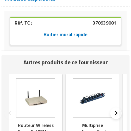
Matériel de musculation
Rôtisserie professionnelle
Vêtement sportif
Réf. TC :
370939081
Sautause professionnelle
Boitier mural rapide
Table de cuisson professionnelle
Tables de préparation réfrigérées
Autres produits de ce fournisseur
Ustensile de cuisine
Vaisselle restaurant
Vitrines réfrigérées
Routeur Wireless
Multiprise