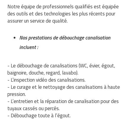
Traitement de l'air
Equipements de football
Notre équipe de professionnels qualifiés est équipée
Pétrin professionnel
Tapis de bureau
Ustensile cuisine professionnel
des outils et des technologies les plus récents pour
Traitement des eaux
Equipements de karting
Piano de cuisson
assurer un service de qualité.
Tapis et caillebotis
Vêtements personnalisés
Trancheuse professionnelle
Equipements pour patinage
Plats et plateaux
Traitement des surfaces
Vitrines pour magasin
Nos prestations de débouchage canalisation
Transformateur électrique
Equipements pour roller
incluent :
Pompes à sauce
Traitement du linge
Tubes et profilés
Equipements pour skateboard
Portes commandes restaurant
Vestiaires et casiers
- Le débouchage de canalisations (WC, évier, égout,
baignoire, douche, regard, lavabo).
Tuyau flexible
Equipements pour stade et terrain
Présentoir pour restaurant
- L’inspection vidéo des canalisations.
sportif
- Le curage et le nettoyage des canalisations à haute
Tuyau galvanisé
Réchaud professionnel
pression.
Jeu gymnique
- L’entretien et la réparation de canalisation pour des
Tuyau renforcé
Réfrigérateur professionnel
tuyaux cassés ou percés.
Loisirs
Ventilateurs et aération d'atelier
- Débouchage toute à l’égout.
Restauration foraine
Matériel de fitness
Robinetterie professionnelle