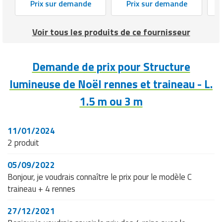
Prix sur demande
Prix sur demande
Matériel de musculation
Rôtisserie professionnelle
Vêtement sportif
Voir tous les produits de ce fournisseur
Sautause professionnelle
Table de cuisson professionnelle
Demande de prix pour Structure
lumineuse de Noël rennes et traineau - L.
Tables de préparation réfrigérées
1.5 m ou 3 m
Ustensile de cuisine
11/01/2024
Vaisselle restaurant
2 produit
Vitrines réfrigérées
05/09/2022
Bonjour, je voudrais connaître le prix pour le modèle C
traineau + 4 rennes
27/12/2021