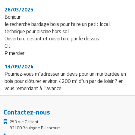
Matériel de musculation
26/03/2025
Rôtisserie professionnelle
Bonjour
Vêtement sportif
Je recherche bardage bois pour faire un petit local
Sautause professionnelle
technique pour piscine hors sol
Table de cuisson professionnelle
Ouverture devant et ouverture par le dessus
Clt
Tables de préparation réfrigérées
P mercier
Ustensile de cuisine
13/09/2024
Pourriez-vous m"adresser un devis pour un mur bardée en
Vaisselle restaurant
bois pour clôturer environ 4200 m² d"un par de loisir ? en
vous remerciant à l"avance
Vitrines réfrigérées
Contactez-nous
253 rue Gallieni
92100 Boulogne Billancourt