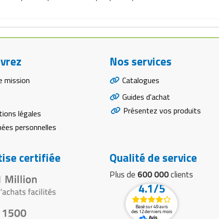
vrez
Nos services
e mission
Catalogues
Guides d'achat
Présentez vos produits
ions légales
ées personnelles
ise certifiée
Qualité de service
Plus de
600 000
clients
4.1/5
Basé sur 49 avis
des 12 derniers mois