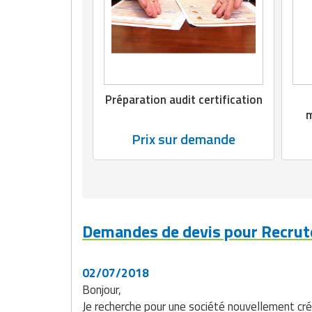
Matériel de musculation
Rôtisserie professionnelle
Vêtement sportif
Sautause professionnelle
Table de cuisson professionnelle
Préparation audit certification
m
Tables de préparation réfrigérées
Prix sur demande
Ustensile de cuisine
Vaisselle restaurant
Vitrines réfrigérées
Demandes de devis pour Recrut
02/07/2018
Bonjour,
Je recherche pour une société nouvellement crée d