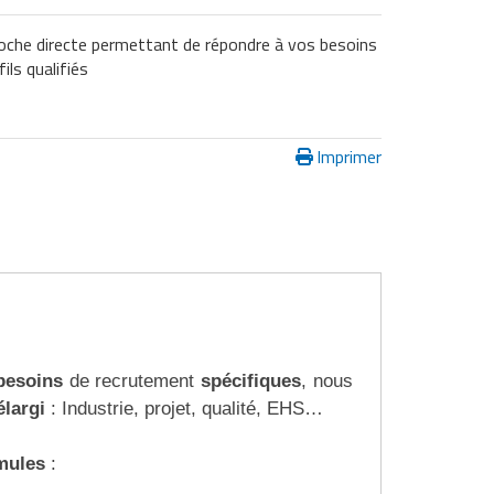
oche directe permettant de répondre à vos besoins
ls qualifiés
Imprimer
besoins
de recrutement
spécifiques
, nous
élargi
: Industrie, projet, qualité, EHS…
mules
: