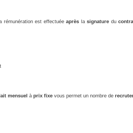
a rémunération est effectuée
après
la
signature
du
contra
t
fait mensuel
à
prix fixe
vous permet un nombre de
recrute