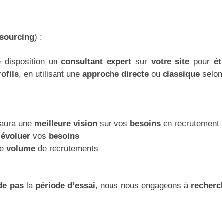
sourcing
) :
e disposition un
consultant expert
sur
votre site
pour
é
ofils
, en utilisant une
approche directe
ou
classique
selon
 aura une
meilleure vision
sur vos
besoins
en recrutement
e
évoluer
vos
besoins
le
volume
de recrutements
ide pas
la
période d’essai
, nous nous engageons à
recher