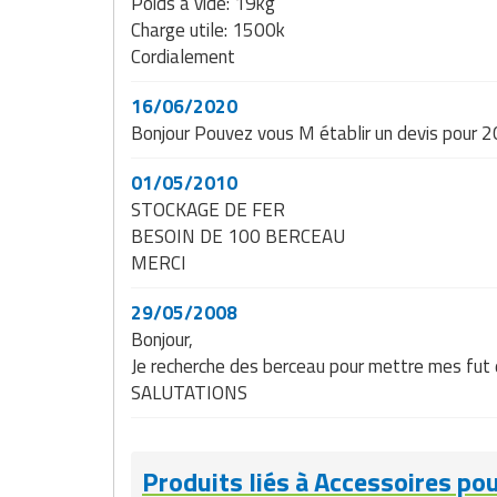
Poids à vide: 19kg
Matériel de musculation
Charge utile: 1500k
Rôtisserie professionnelle
Cordialement
Vêtement sportif
Sautause professionnelle
16/06/2020
Bonjour Pouvez vous M établir un devis pour 2
Table de cuisson professionnelle
01/05/2010
Tables de préparation réfrigérées
STOCKAGE DE FER
BESOIN DE 100 BERCEAU
Ustensile de cuisine
MERCI
Vaisselle restaurant
29/05/2008
Bonjour,
Vitrines réfrigérées
Je recherche des berceau pour mettre mes fut d
SALUTATIONS
Produits liés à Accessoires po