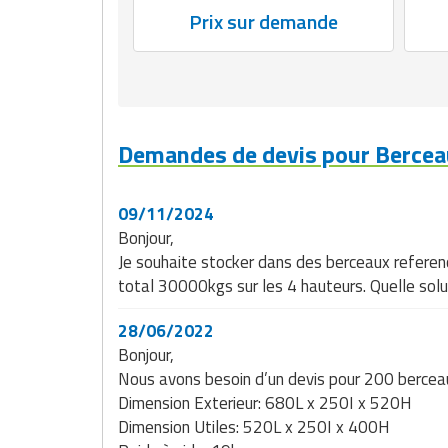
Prix sur demande
Traitement de l'air
Equipements de football
Pétrin professionnel
Tapis de bureau
Ustensile cuisine professionnel
Traitement des eaux
Equipements de karting
Piano de cuisson
Tapis et caillebotis
Vêtements personnalisés
Trancheuse professionnelle
Equipements pour patinage
Plats et plateaux
Traitement des surfaces
Vitrines pour magasin
Demandes de devis pour Bercea
Transformateur électrique
Equipements pour roller
Pompes à sauce
Traitement du linge
Tubes et profilés
Equipements pour skateboard
Portes commandes restaurant
Vestiaires et casiers
09/11/2024
Bonjour,
Tuyau flexible
Equipements pour stade et terrain
Présentoir pour restaurant
Je souhaite stocker dans des berceaux referen
sportif
total 30000kgs sur les 4 hauteurs. Quelle sol
Tuyau galvanisé
Réchaud professionnel
Jeu gymnique
28/06/2022
Tuyau renforcé
Réfrigérateur professionnel
Bonjour,
Loisirs
Nous avons besoin d’un devis pour 200 bercea
Ventilateurs et aération d'atelier
Restauration foraine
Dimension Exterieur: 680L x 250I x 520H
Matériel de fitness
Dimension Utiles: 520L x 250I x 400H
Robinetterie professionnelle