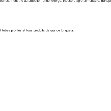
sifiés: industrie automobile, fonderie/forge, industrie agro-alimentaire, transpor
 tubes profilés et tous produits de grande longueur.