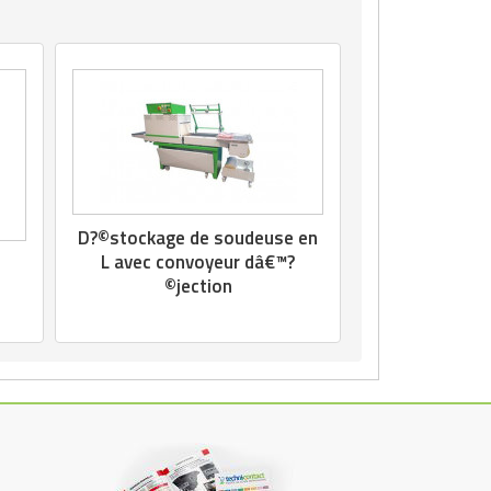
D?©stockage de soudeuse en
L avec convoyeur dâ€™?
©jection