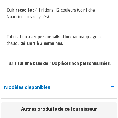
Matériel de musculation
Rôtisserie professionnelle
Cuir recyclés :
4 finitions 12 couleurs (voir fiche
Vêtement sportif
Nuancier cuirs recyclés).
Sautause professionnelle
Table de cuisson professionnelle
Fabrication avec
personnalisation
par marquage à
chaud :
délais 1 à 2 semaines
.
Tables de préparation réfrigérées
Ustensile de cuisine
Tarif sur une base de 100 pièces non personnalisées.
Vaisselle restaurant
Vitrines réfrigérées
Modèles disponibles
Autres produits de ce fournisseur