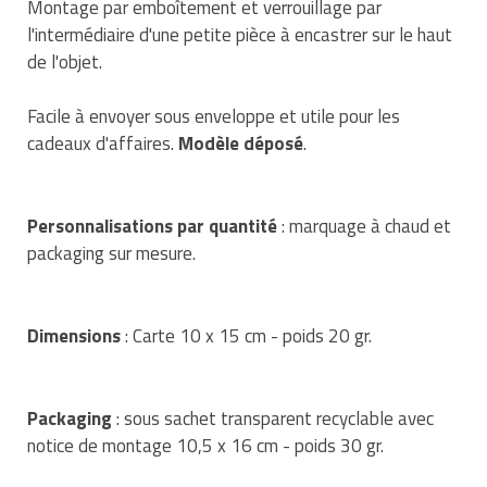
Montage par emboîtement et verrouillage par
Traitement de l'air
Equipements de football
Pétrin professionnel
Tapis de bureau
Ustensile cuisine professionnel
l'intermédiaire d'une petite pièce à encastrer sur le haut
de l'objet.
Traitement des eaux
Equipements de karting
Piano de cuisson
Tapis et caillebotis
Vêtements personnalisés
Facile à envoyer sous enveloppe et utile pour les
Trancheuse professionnelle
Equipements pour patinage
Plats et plateaux
Traitement des surfaces
Vitrines pour magasin
cadeaux d'affaires.
Modèle déposé
.
Transformateur électrique
Equipements pour roller
Pompes à sauce
Traitement du linge
Tubes et profilés
Equipements pour skateboard
Portes commandes restaurant
Personnalisations par quantité
: marquage à chaud et
Vestiaires et casiers
packaging sur mesure.
Tuyau flexible
Equipements pour stade et terrain
Présentoir pour restaurant
sportif
Tuyau galvanisé
Réchaud professionnel
Dimensions
: Carte 10 x 15 cm - poids 20 gr.
Jeu gymnique
Tuyau renforcé
Réfrigérateur professionnel
Loisirs
Packaging
: sous sachet transparent recyclable avec
Ventilateurs et aération d'atelier
Restauration foraine
notice de montage 10,5 x 16 cm - poids 30 gr.
Matériel de fitness
Robinetterie professionnelle