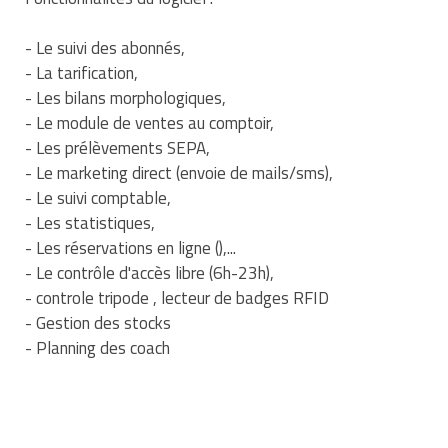
Traitement de l'air
Equipements de football
Pétrin professionnel
Tapis de bureau
Ustensile cuisine professionnel
- Le suivi des abonnés,
Traitement des eaux
Equipements de karting
Piano de cuisson
- La tarification,
Tapis et caillebotis
Vêtements personnalisés
- Les bilans morphologiques,
Trancheuse professionnelle
Equipements pour patinage
Plats et plateaux
Traitement des surfaces
Vitrines pour magasin
- Le module de ventes au comptoir,
- Les prélèvements SEPA,
Transformateur électrique
Equipements pour roller
Pompes à sauce
Traitement du linge
- Le marketing direct (envoie de mails/sms),
- Le suivi comptable,
Tubes et profilés
Equipements pour skateboard
Portes commandes restaurant
Vestiaires et casiers
- Les statistiques,
- Les réservations en ligne (),...
Tuyau flexible
Equipements pour stade et terrain
Présentoir pour restaurant
- Le contrôle d'accès libre (6h-23h),
sportif
Tuyau galvanisé
- controle tripode , lecteur de badges RFID
Réchaud professionnel
Jeu gymnique
- Gestion des stocks
Tuyau renforcé
Réfrigérateur professionnel
- Planning des coach
Loisirs
Ventilateurs et aération d'atelier
Restauration foraine
Matériel de fitness
Robinetterie professionnelle