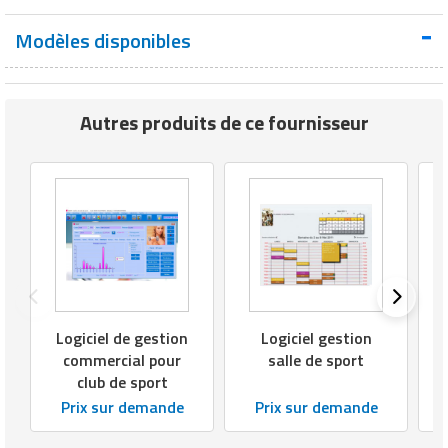
Matériel de musculation
Rôtisserie professionnelle
Modèles disponibles
Vêtement sportif
Sautause professionnelle
Autres produits de ce fournisseur
Table de cuisson professionnelle
Tables de préparation réfrigérées
Ustensile de cuisine
Vaisselle restaurant
Vitrines réfrigérées
Logiciel de gestion
Logiciel gestion
commercial pour
salle de sport
club de sport
Prix sur demande
Prix sur demande