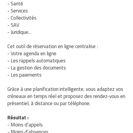
- Santé
Traitement de l'air
Equipements de football
Pétrin professionnel
Tapis de bureau
Ustensile cuisine professionnel
- Services
- Collectivités
Traitement des eaux
Equipements de karting
Piano de cuisson
Tapis et caillebotis
Vêtements personnalisés
- SAV
- Juridique…
Trancheuse professionnelle
Equipements pour patinage
Plats et plateaux
Traitement des surfaces
Vitrines pour magasin
Cet outil de réservation en ligne centralise :
Transformateur électrique
Equipements pour roller
Pompes à sauce
Traitement du linge
- Votre agenda en ligne
Tubes et profilés
Equipements pour skateboard
- Les rappels automatiques
Portes commandes restaurant
Vestiaires et casiers
- La gestion des documents
Tuyau flexible
Equipements pour stade et terrain
- Les paiements
Présentoir pour restaurant
sportif
Tuyau galvanisé
Réchaud professionnel
Grâce à une planification intelligente, vous adaptez vos
Jeu gymnique
créneaux en temps réel et proposez des rendez-vous en
Tuyau renforcé
Réfrigérateur professionnel
présentiel, à distance ou par téléphone.
Loisirs
Ventilateurs et aération d'atelier
Restauration foraine
Résultat :
Matériel de fitness
- Moins d’appels
Robinetterie professionnelle
- Moins d’absences