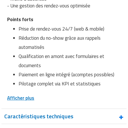
Matériel de musculation
- Une gestion des rendez-vous optimisée
Rôtisserie professionnelle
Vêtement sportif
Points forts
Sautause professionnelle
Prise de rendez-vous 24/7 (web & mobile)
Table de cuisson professionnelle
Réduction du no-show grâce aux rappels
automatisés
Tables de préparation réfrigérées
Qualification en amont avec formulaires et
Ustensile de cuisine
documents
Paiement en ligne intégré (acomptes possibles)
Vaisselle restaurant
Pilotage complet via KPI et statistiques
Vitrines réfrigérées
Afficher plus
Caractéristiques techniques