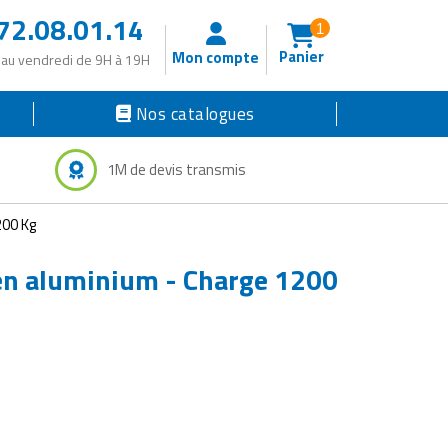
72.08.01.14
1
Panier
Mon compte
 au vendredi de 9H à 19H
Nos catalogues
1M de devis transmis
200 Kg
en aluminium - Charge 1200