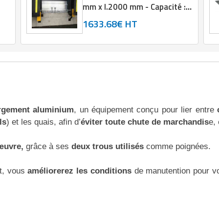
mm x l.2000 mm - Capacité :
5000 kg
1633.68€ HT
rgement aluminium
, un équipement conçu pour lier entre
ls
) et les quais, afin d’
éviter toute chute de marchandis
e,
 œuvre,
grâce à ses
deux trous utilisés
comme poignées.
t, vous
améliorerez les conditions
de manutention pour v