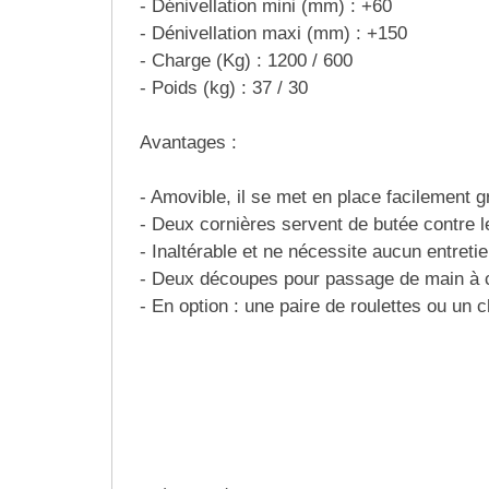
- Dénivellation mini (mm) : +60
Matériel de musculation
- Dénivellation maxi (mm) : +150
Rôtisserie professionnelle
Vêtement sportif
- Charge (Kg) : 1200 / 600
Sautause professionnelle
- Poids (kg) : 37 / 30
Table de cuisson professionnelle
Avantages :
Tables de préparation réfrigérées
- Amovible, il se met en place facilement 
- Deux cornières servent de butée contre l
Ustensile de cuisine
- Inaltérable et ne nécessite aucun entretie
- Deux découpes pour passage de main à c
Vaisselle restaurant
- En option : une paire de roulettes ou un c
Vitrines réfrigérées