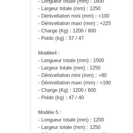
- Longueur totale (mm) : 1800
Traitement de l'air
Equipements de football
Pétrin professionnel
Tapis de bureau
Ustensile cuisine professionnel
- Largeur totale (mm) : 1250
- Dénivellation mini (mm) : +100
Traitement des eaux
Equipements de karting
Piano de cuisson
Tapis et caillebotis
Vêtements personnalisés
- Dénivellation maxi (mm) : +225
- Charge (Kg) : 1200 / 600
Trancheuse professionnelle
Equipements pour patinage
Plats et plateaux
Traitement des surfaces
Vitrines pour magasin
- Poids (kg) : 57 / 47
Transformateur électrique
Equipements pour roller
Pompes à sauce
Traitement du linge
Modèle4 :
Tubes et profilés
Equipements pour skateboard
- Longueur totale (mm) : 1500
Portes commandes restaurant
Vestiaires et casiers
- Largeur totale (mm) : 1250
Tuyau flexible
Equipements pour stade et terrain
Présentoir pour restaurant
- Dénivellation mini (mm) : +80
sportif
- Dénivellation maxi (mm) : +190
Tuyau galvanisé
Réchaud professionnel
- Charge (Kg) : 1200 / 600
Jeu gymnique
- Poids (kg) : 47 / 40
Tuyau renforcé
Réfrigérateur professionnel
Loisirs
Modèle 5 :
Ventilateurs et aération d'atelier
Restauration foraine
- Longueur totale (mm) : 1200
Matériel de fitness
- Largeur totale (mm) : 1250
Robinetterie professionnelle