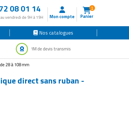
72 08 01 14
1
Panier
Mon compte
 au vendredi de 9H à 19H
Nos catalogues
1M de devis transmis
r de 28 à 108 mm
que direct sans ruban -