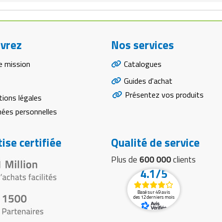
vrez
Nos services
e mission
Catalogues
Guides d'achat
Présentez vos produits
ions légales
ées personnelles
ise certifiée
Qualité de service
Plus de
600 000
clients
4.1/5
Basé sur 49 avis
des 12 derniers mois