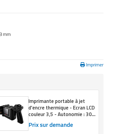
108 mm
Imprimer
Imprimante portable à jet
d'encre thermique - Ecran LCD
couleur 3,5 - Autonomie : 300
cycles / 4 h
Prix sur demande