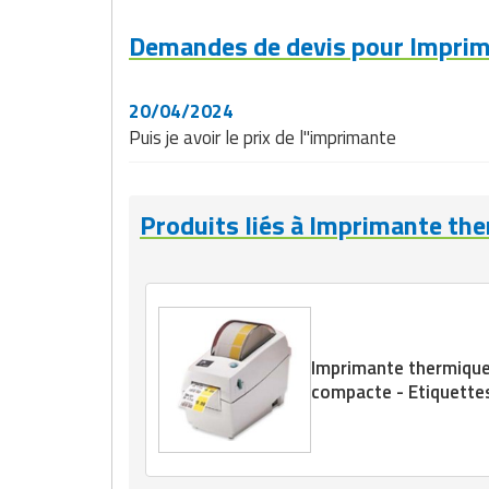
Matériel de musculation
Rôtisserie professionnelle
Demandes de devis pour Imprima
Vêtement sportif
Sautause professionnelle
20/04/2024
Puis je avoir le prix de l"imprimante
Table de cuisson professionnelle
Tables de préparation réfrigérées
Produits liés à Imprimante th
Ustensile de cuisine
Vaisselle restaurant
Vitrines réfrigérées
Imprimante thermique
compacte - Etiquett