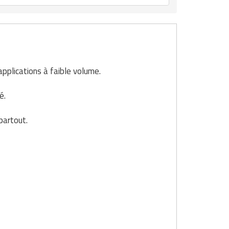
pplications à faible volume.
é.
partout.