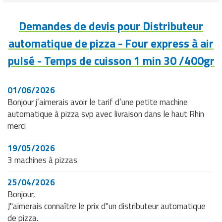
peuvent passer commande rapidement
Structure
Résiste aux chocs et aux tentatives de
en quelques clics.
robuste et
vandalisme
Demandes de devis pour Distributeur
sécurisée
automatique de pizza - Four express à air
pulsé - Temps de cuisson 1 min 30 /400gr
01/06/2026
Bonjour j’aimerais avoir le tarif d’une petite machine
automatique à pizza svp avec livraison dans le haut Rhin
merci
19/05/2026
3 machines à pizzas
25/04/2026
Bonjour,
J"aimerais connaître le prix d"un distributeur automatique
de pizza.