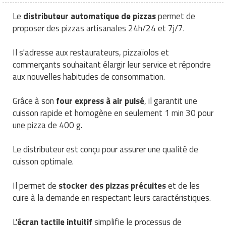
Matériel électrique
Equipement multisport
Menuiserie
Mobilier fumeurs
Panneaux et signalétiques de
Machines à café professionnelles
Services juridiques
Le
distributeur automatique de pizzas
permet de
nettoyage
Outillage jardin
Mesure et contrôle
Equipement paintball
Outillage BTP
proposer des pizzas artisanales 24h/24 et 7j/7.
Mobilier gabion
Machines d'emballage alimentaire
Téléphone portable
Poubelles et portes sacs
Panneaux et affichages pour
Outillage à main
Equipement pour trottinette
Peinture
Mobilier pour cimetière
Marmites professionnelles
Téléphonie pour entreprise
Il s'adresse aux restaurateurs, pizzaïolos et
magasin
commerçants souhaitant élargir leur service et répondre
Produits d'essuyage
Outillage électrique
Equipement pour vélo
Plafond
Mobilier urbain solaire
Matériel boulangerie pâtisserie
Transport
aux nouvelles habitudes de consommation.
PLV pour magasin
Produits de nettoyage
Pistolet professionnel
Equipement rugby
Protections murales
Panneaux brise vue
Matériel découpe de cuisine
Travaux agricoles
professionnels
Grâce à son
four express à air pulsé
, il garantit une
Présentoirs pour magasin
cuisson rapide et homogène en seulement 1 min 30 pour
Portes industrielles
Equipement sport de combat
Réparation de sol
Ponton
Matériel pizzeria
Travaux maison
Produits pour lave vaisselle
Rasage pour homme
une pizza de 400 g.
Sas de confinement
Equipement tennis
Sécurité du chantier
Potelets et bornes urbaines
Matériels d'hygiène pour restaurant
Véhicules professionnels
Protection anti-inondation
Rayonnages pour magasin
Le distributeur est conçu pour assurer une qualité de
cuisson optimale.
Signalétique industrielle
Equipement Tir à l'arc
Signalisations de chantier
Protection arbres
Meuble inox de cuisine
Pulvérisateurs professionnels
Robots de service
Il permet de
stocker des pizzas précuites
et de les
Tables pour atelier
Equipement Tir au fusil
Tapis agricoles
Signalisation routière
Mixeurs et blenders professionnels
Robots de nettoyage
Sac shopping
cuire à la demande en respectant leurs caractéristiques.
Techniques
Equipement volley ball
Table de pique nique
Mobilier self service
Savons et soins du corps
Thermomètre de mesure
L'
écran tactile intuitif
simplifie le processus de