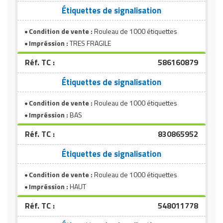
Matériel de musculation
Étiquettes de signalisation
Rôtisserie professionnelle
Vêtement sportif
Condition de vente :
Rouleau de 1000 étiquettes
Sautause professionnelle
Impréssion :
TRES FRAGILE
Réf. TC :
586160879
Table de cuisson professionnelle
Étiquettes de signalisation
Tables de préparation réfrigérées
Condition de vente :
Rouleau de 1000 étiquettes
Ustensile de cuisine
Impréssion :
BAS
Vaisselle restaurant
Réf. TC :
830865952
Étiquettes de signalisation
Vitrines réfrigérées
Condition de vente :
Rouleau de 1000 étiquettes
Impréssion :
HAUT
Réf. TC :
548011778